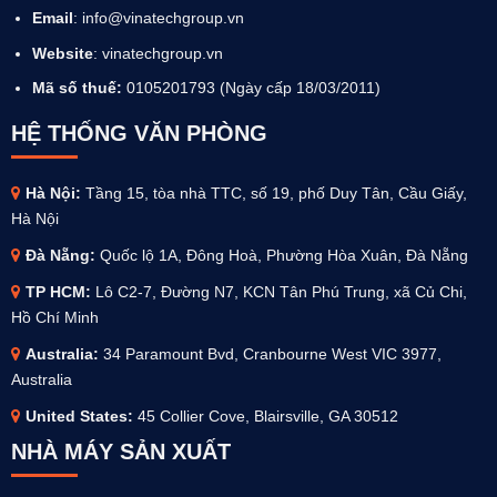
Email
: info@vinatechgroup.vn
Website
:
vinatechgroup.vn
Mã số thuế:
0105201793 (Ngày cấp 18/03/2011)
HỆ THỐNG VĂN PHÒNG
Hà Nội:
Tầng 15, tòa nhà TTC, số 19, phố Duy Tân, Cầu Giấy,
Hà Nội
Đà Nẵng:
Quốc lộ 1A, Đông Hoà, Phường Hòa Xuân, Đà Nẵng
TP HCM:
Lô C2-7, Đường N7, KCN Tân Phú Trung, xã Củ Chi,
Hồ Chí Minh
Australia
:
34 Paramount Bvd, Cranbourne West VIC 3977,
Australia
United States:
45 Collier Cove, Blairsville, GA 30512
NHÀ MÁY SẢN XUẤT