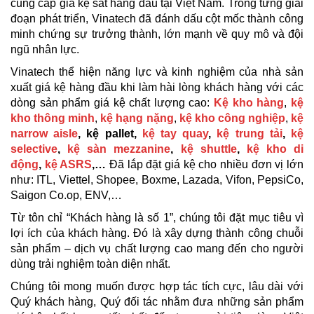
cung cấp giá kệ sắt hàng đầu tại Việt Nam. Trong từng giai
đoạn phát triển, Vinatech đã đánh dấu cột mốc thành công
minh chứng sự trưởng thành, lớn mạnh về quy mô và đội
ngũ nhân lực.
Vinatech thể hiện năng lực và kinh nghiệm của nhà sản
xuất giá kệ hàng đầu khi làm hài lòng khách hàng với các
dòng sản phẩm giá kệ chất lượng cao:
Kệ kho hàng
,
kệ
kho thông minh
,
kệ hạng nặng
,
kệ kho công nghiệp
,
kệ
narrow aisle
,
kệ pallet,
kệ tay quay
,
kệ trung tải
,
kệ
selective
,
kệ sàn mezzanine
,
kệ shuttle
,
kệ kho di
động
,
kệ ASRS
,…
Đã lắp đặt giá kệ cho nhiều đơn vị lớn
như: ITL, Viettel, Shopee, Boxme, Lazada, Vifon, PepsiCo,
Saigon Co.op, ENV,…
Từ tôn chỉ “Khách hàng là số 1”, chúng tôi đặt mục tiêu vì
lợi ích của khách hàng. Đó là xây dựng thành công chuỗi
sản phẩm – dịch vụ chất lượng cao mang đến cho người
dùng trải nghiệm toàn diện nhất.
Chúng tôi mong muốn được hợp tác tích cực, lâu dài với
Quý khách hàng, Quý đối tác nhằm đưa những sản phẩm