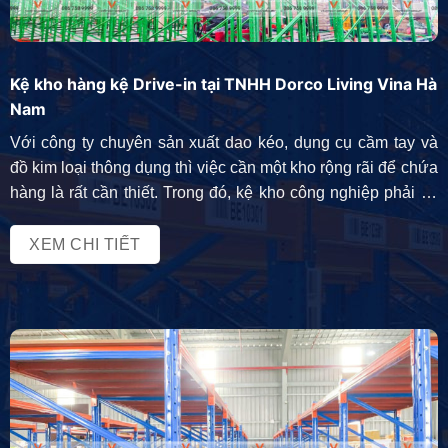
Kệ kho hàng kệ Drive-in tại TNHH Dorco Living Vina Hà
Nam
Với công ty chuyên sản xuất dao kéo, dụng cụ cầm tay và
đồ kim loại thông dụng thì việc cần một kho rộng rãi để chứa
hàng là rất cần thiết. Trong đó, kệ kho công nghiệp phải có
khả năng chịu lực tốt, độ bền cao. Với tiêu chí đó, đại diện
Công […]
XEM CHI TIẾT