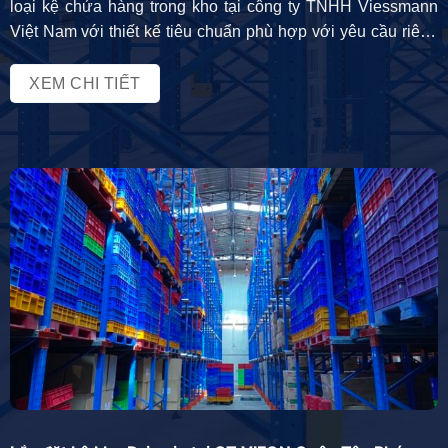
loại kệ chứa hàng trong kho tại công ty TNHH Viessmann
Việt Nam với thiết kế tiêu chuẩn phù hợp với yêu cầu riêng
của khách hàng. Sau đây là một số thông tin chi tiết về dự
án lắp đặt kệ kho hàng […]
XEM CHI TIẾT