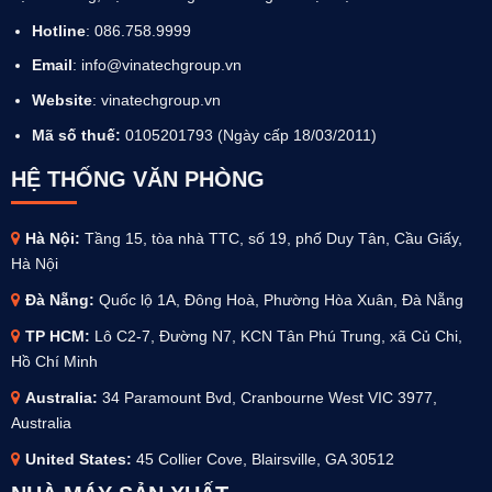
Hotline
: 086.758.9999
Email
: info@vinatechgroup.vn
Website
:
vinatechgroup.vn
Mã số thuế:
0105201793 (Ngày cấp 18/03/2011)
HỆ THỐNG VĂN PHÒNG
Hà Nội:
Tầng 15, tòa nhà TTC, số 19, phố Duy Tân, Cầu Giấy,
Hà Nội
Đà Nẵng:
Quốc lộ 1A, Đông Hoà, Phường Hòa Xuân, Đà Nẵng
TP HCM:
Lô C2-7, Đường N7, KCN Tân Phú Trung, xã Củ Chi,
Hồ Chí Minh
Australia
:
34 Paramount Bvd, Cranbourne West VIC 3977,
Australia
United States:
45 Collier Cove, Blairsville, GA 30512