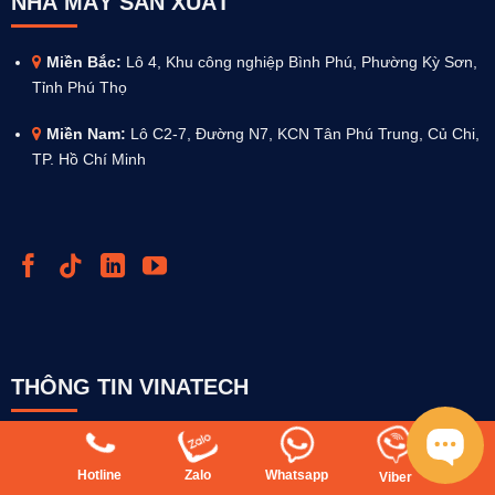
NHÀ MÁY SẢN XUẤT
Miền Bắc:
Lô 4, Khu công nghiệp Bình Phú, Phường Kỳ Sơn,
Tỉnh Phú Thọ
Miền Nam:
Lô C2-7, Đường N7, KCN Tân Phú Trung, Củ Chi,
TP. Hồ Chí Minh
THÔNG TIN VINATECH
Về Vinatech
Hotline
Zalo
Whatsapp
Viber
Tin tức sự kiện