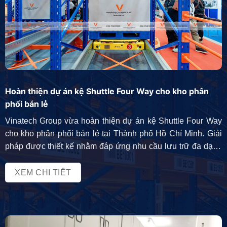
Hoàn thiện dự án kệ Shuttle Four Way cho kho phân
phối bán lẻ
Vinatech Group vừa hoàn thiện dự án kệ Shuttle Four Way
cho kho phân phối bán lẻ tại Thành phố Hồ Chí Minh. Giải
pháp được thiết kế nhằm đáp ứng nhu cầu lưu trữ đa dạng
hàng hóa với hàng nghìn mã SKU, đồng thời tối ưu hiệu
suất vận hành và khả năng […]
XEM CHI TIẾT