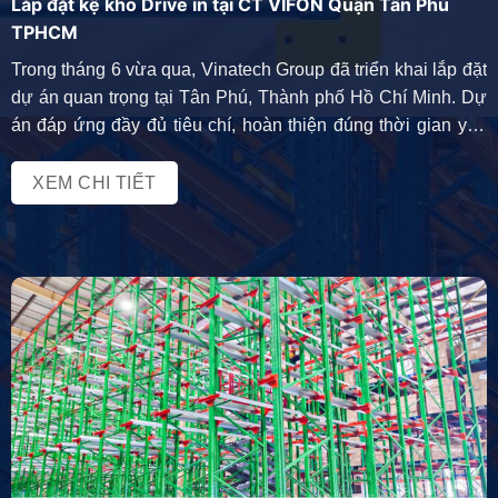
Lắp đặt kệ kho Drive in tại CT VIFON Quận Tân Phú
TPHCM
Trong tháng 6 vừa qua, Vinatech Group đã triển khai lắp đặt
dự án quan trọng tại Tân Phú, Thành phố Hồ Chí Minh. Dự
án đáp ứng đầy đủ tiêu chí, hoàn thiện đúng thời gian yêu
cầu của Công Ty CP Kỹ Nghệ Thực Phẩm Việt Nam
(VIFON). Dưới đây là thông tin […]
XEM CHI TIẾT