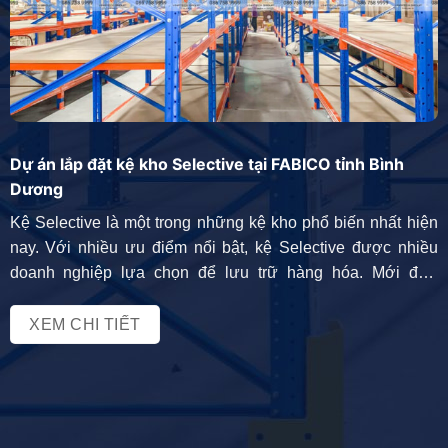
Dự án lắp đặt kệ kho Selective tại FABICO tỉnh Bình
Dương
Kệ Selective là một trong những kệ kho phổ biến nhất hiện
nay. Với nhiều ưu điểm nổi bật, kệ Selective được nhiều
doanh nghiệp lựa chọn để lưu trữ hàng hóa. Mới đây,
Vinatech Group đã hoàn thiện, bàn giao dự án kệ kho hàng
tại công ty FABICO tỉnh Bình Dương. Yêu cầu […]
XEM CHI TIẾT