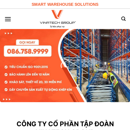
Skip
SMART WAREHOUSE SOLUTIONS
to
content
CÔNG TY CỔ PHẦN TẬP ĐOÀN