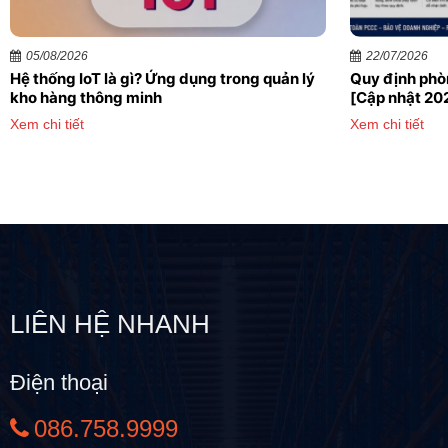
05/08/2026
22/07/2026
Hệ thống IoT là gì? Ứng dụng trong quản lý
Quy định phò
kho hàng thông minh
[Cập nhật 20
Xem chi tiết
Xem chi tiết
LIÊN HỆ NHANH
Điện thoại
086.758.9999