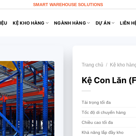
SMART WAREHOUSE SOLUTIONS
IỆU
KỆ KHO HÀNG
NGÀNH HÀNG
DỰ ÁN
LIÊN H
Trang chủ
/
Kệ kho hàn
Kệ Con Lăn (
Tải trọng tối đa
Tốc độ di chuyển hàng
Chiều cao tối đa
Khả năng lắp đầy kho