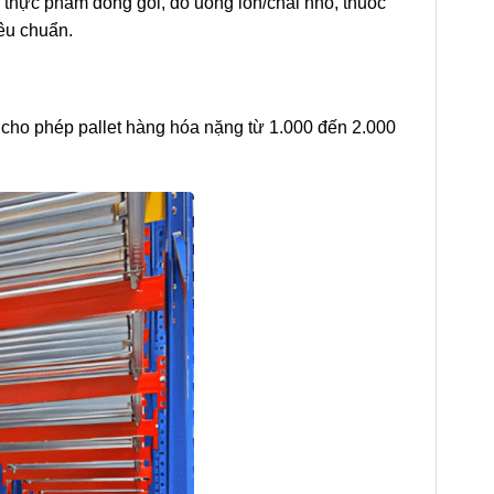
 thực phẩm đóng gói, đồ uống lon/chai nhỏ, thuốc
êu chuẩn.
, cho phép pallet hàng hóa nặng từ 1.000 đến 2.000