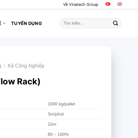
Về Vinatech Group
Tìm
Ệ
TUYỂN DỤNG
kiếm:
g
/
Kệ Công Nghiệp
Flow Rack)
1000 kg/pallet
3m/phút
10m
80 – 100%