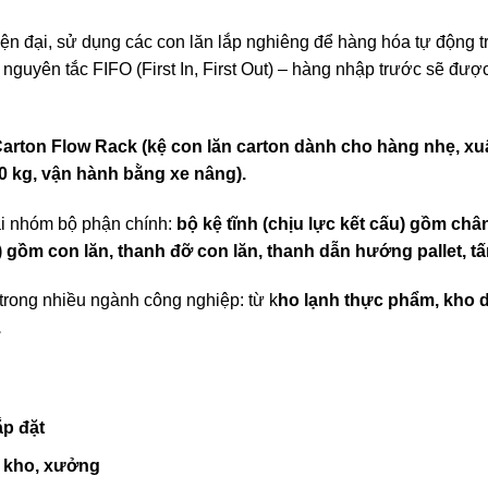
ện đại, sử dụng các con lăn lắp nghiêng để hàng hóa tự động t
nguyên tắc FIFO (First In, First Out) – hàng nhập trước sẽ được
Carton Flow Rack (kệ con lăn carton dành cho hàng nhẹ, xuấ
00 kg, vận hành bằng xe nâng).
ai nhóm bộ phận chính:
bộ kệ tĩnh (chịu lực kết cấu) gồm ch
gồm con lăn, thanh đỡ con lăn, thanh dẫn hướng pallet, tấm 
trong nhiều ngành công nghiệp: từ k
ho lạnh thực phẩm, kho 
.
ắp đặt
o kho, xưởng