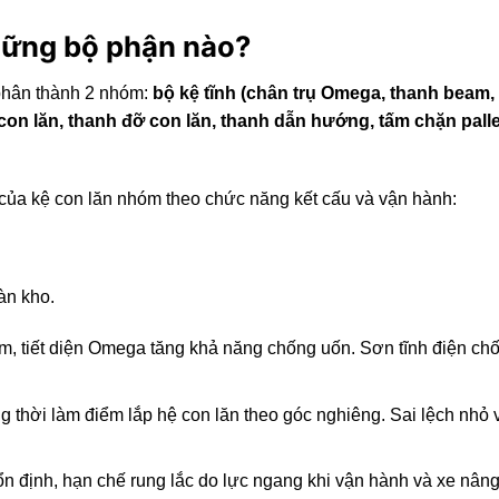
những bộ phận nào?
 phân thành 2 nhóm:
bộ kệ tĩnh (chân trụ Omega, thanh beam, 
on lăn, thanh đỡ con lăn, thanh dẫn hướng, tấm chặn pallet,
h của kệ con lăn nhóm theo chức năng kết cấu và vận hành:
sàn kho.
, tiết diện Omega tăng khả năng chống uốn. Sơn tĩnh điện chốn
đồng thời làm điểm lắp hệ con lăn theo góc nghiêng. Sai lệch n
n định, hạn chế rung lắc do lực ngang khi vận hành và xe nâng