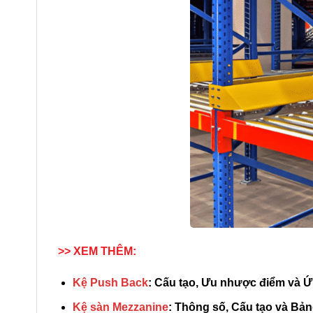
>> XEM THÊM:
Kệ Push Back
: Cấu tạo, Ưu nhược điểm và 
Kệ sàn Mezzanine
: Thông số, Cấu tạo và Bản