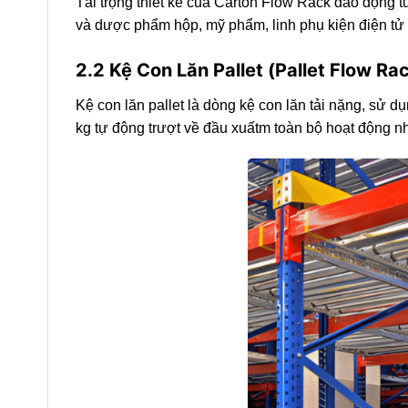
Tải trọng thiết kế của Carton Flow Rack dao động 
và dược phẩm hộp, mỹ phẩm, linh phụ kiện điện tử
2.2 Kệ Con Lăn Pallet (Pallet Flow R
Kệ con lăn pallet là dòng kệ con lăn tải nặng, sử 
kg tự động trượt về đầu xuấtm toàn bộ hoạt động 