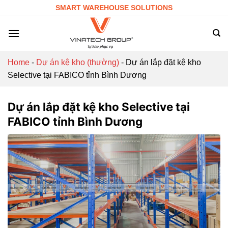
Skip
SMART WAREHOUSE SOLUTIONS
to
content
Home
-
Dự án kệ kho (thường)
-
Dự án lắp đặt kệ kho
Selective tại FABICO tỉnh Bình Dương
Dự án lắp đặt kệ kho Selective tại
FABICO tỉnh Bình Dương