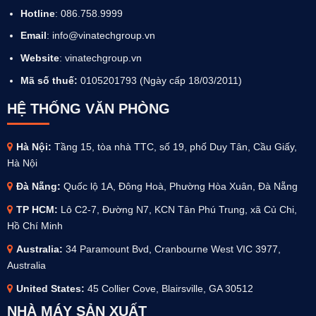
Hotline
: 086.758.9999
Email
: info@vinatechgroup.vn
Website
:
vinatechgroup.vn
Mã số thuế:
0105201793 (Ngày cấp 18/03/2011)
HỆ THỐNG VĂN PHÒNG
Hà Nội:
Tầng 15, tòa nhà TTC, số 19, phố Duy Tân, Cầu Giấy,
Hà Nội
Đà Nẵng:
Quốc lộ 1A, Đông Hoà, Phường Hòa Xuân, Đà Nẵng
TP HCM:
Lô C2-7, Đường N7, KCN Tân Phú Trung, xã Củ Chi,
Hồ Chí Minh
Australia
:
34 Paramount Bvd, Cranbourne West VIC 3977,
Australia
United States:
45 Collier Cove, Blairsville, GA 30512
NHÀ MÁY SẢN XUẤT