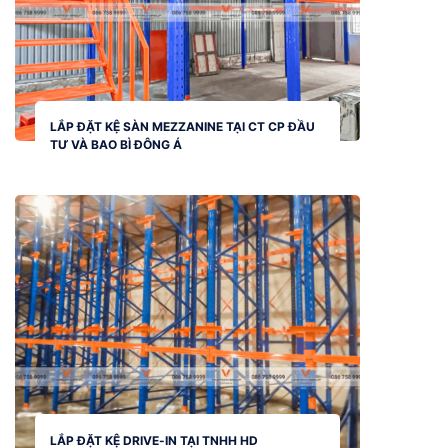
LẮP ĐẶT KỆ SÀN MEZZANINE TẠI CT CP ĐẦU
TƯ VÀ BAO BÌ ĐÔNG Á
LẮP ĐẶT KỆ DRIVE-IN TẠI TNHH HD