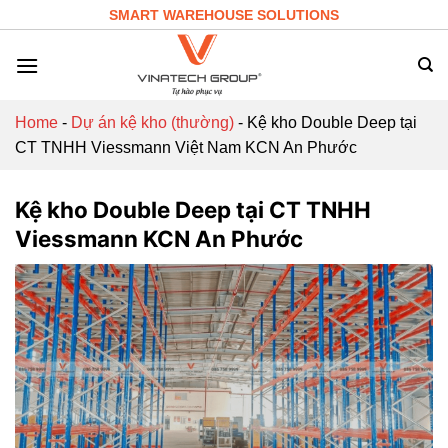
Skip
SMART WAREHOUSE SOLUTIONS
to
content
Home
-
Dự án kệ kho (thường)
-
Kệ kho Double Deep tại
CT TNHH Viessmann Việt Nam KCN An Phước
Kệ kho Double Deep tại CT TNHH
Viessmann KCN An Phước