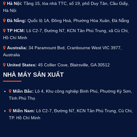
Hà Nội:
Tầng 15, tòa nhà TTC, số 19, phố Duy Tân, Cầu Giấy,
Hà Nội
Đà Nẵng:
Quốc lộ 1A, Đông Hoà, Phường Hòa Xuân, Đà Nẵng
TP HCM:
Lô C2-7, Đường N7, KCN Tân Phú Trung, xã Củ Chi,
Hồ Chí Minh
Australia
:
34 Paramount Bvd, Cranbourne West VIC 3977,
Australia
United States:
45 Collier Cove, Blairsville, GA 30512
NHÀ MÁY SẢN XUẤT
Miền Bắc:
Lô 4, Khu công nghiệp Bình Phú, Phường Kỳ Sơn,
Tỉnh Phú Thọ
Miền Nam:
Lô C2-7, Đường N7, KCN Tân Phú Trung, Củ Chi,
TP. Hồ Chí Minh