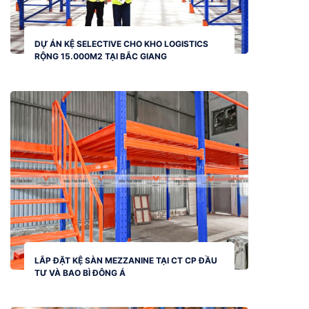
DỰ ÁN KỆ SELECTIVE CHO KHO LOGISTICS
RỘNG 15.000M2 TẠI BẮC GIANG
LẮP ĐẶT KỆ SÀN MEZZANINE TẠI CT CP ĐẦU
TƯ VÀ BAO BÌ ĐÔNG Á