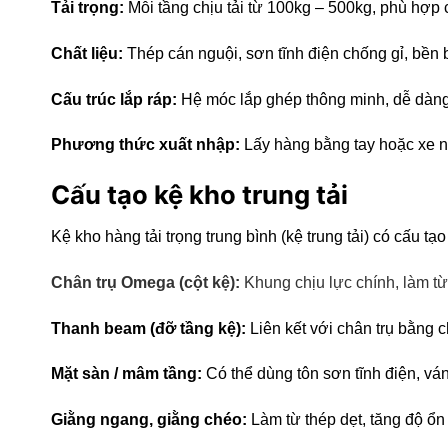
Tải trọng:
Mỗi tầng chịu tải từ 100kg – 500kg, phù hợp 
Chất liệu:
Thép cán nguội, sơn tĩnh điện chống gỉ, bền bỉ
Cấu trúc lắp ráp:
Hệ móc lắp ghép thông minh, dễ dàng
Phương thức xuất nhập:
Lấy hàng bằng tay hoặc xe n
Cấu tạo kệ kho trung tải
Kệ kho hàng tải trọng trung bình (kệ trung tải) có cấu 
Chân trụ Omega (cột kệ):
Khung chịu lực chính, làm t
Thanh beam (đỡ tầng kệ):
Liên kết với chân trụ bằng c
Mặt sàn / mâm tầng:
Có thể dùng tôn sơn tĩnh điện, v
Giằng ngang, giằng chéo:
Làm từ thép dẹt, tăng độ ổn