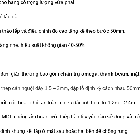
cho hàng có trọng lượng vừa phải.
 lâu dài.
 tháo lắp và điều chỉnh độ cao tầng kệ theo bước 50mm.
âng nhẹ, hiệu suất không gian 40-50%.
tạo đơn giản thường bao gồm
chân trụ omega, thanh beam, mặt
ừ thép cán nguội dày 1.5 – 2mm, dập lỗ định kỳ cách nhau 50m
hốt móc hoặc chốt an toàn, chiều dài linh hoạt từ 1.2m – 2.4m.
án MDF chống ẩm hoặc lưới thép hàn tùy yêu cầu sử dụng và mô
 định khung kệ, lắp ở mặt sau hoặc hai bên để chống rung.