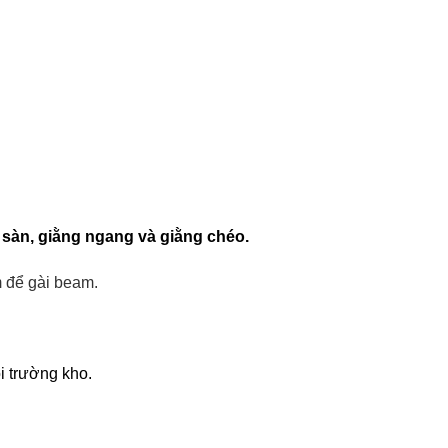
 sàn, giằng ngang và giằng chéo.
m để gài beam.
i trường kho.