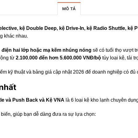
MÔ TẢ
lective, kệ Double Deep, kệ Drive-In, kệ Radio Shuttle, kệ
ng khác nhau.
nh điện hai lớp hoặc mạ kẽm nhúng nóng
sẽ có tuổi thọ vượt t
động từ
2.100.000 đến hơn 5.600.000 VNĐ/bộ
tùy loại kệ, tải t
 điểm kỹ thuật và bảng giá cập nhật 2026 để doanh nghiệp có đủ
 nhất
ttle và Push Back và Kệ VNA
là 6 loại kệ kho lạnh chuyên dụn
hổ biến, giúp bạn dễ dàng đưa ra sự lựa chọn: