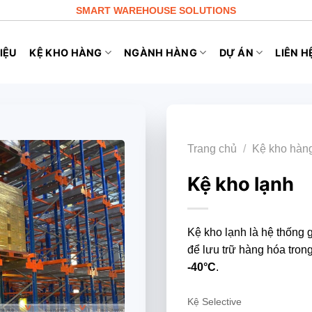
SMART WAREHOUSE SOLUTIONS
IỆU
KỆ KHO HÀNG
NGÀNH HÀNG
DỰ ÁN
LIÊN H
Trang chủ
/
Kệ kho hàn
Kệ kho lạnh
Kệ kho lạnh là hệ thống 
để lưu trữ hàng hóa tron
-40°C
.
Kệ Selective