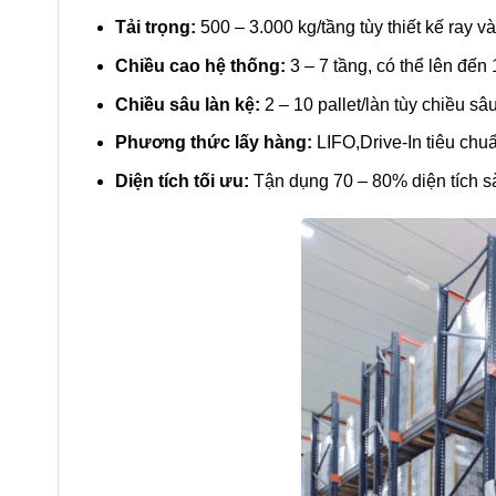
Tải trọng:
500 – 3.000 kg/tầng tùy thiết kế ray và
Chiều cao hệ thống:
3 – 7 tầng, có thể lên đến
Chiều sâu làn kệ:
2 – 10 pallet/làn tùy chiều sâ
Phương thức lấy hàng:
LIFO,Drive-In tiêu chuẩ
Diện tích tối ưu:
Tận dụng 70 – 80% diện tích sàn