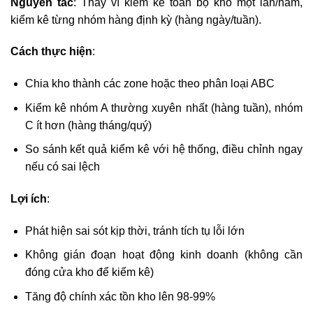
Nguyên tắc
: Thay vì kiểm kê toàn bộ kho một lần/năm,
kiểm kê từng nhóm hàng định kỳ (hàng ngày/tuần).
Cách thực hiện
:
Chia kho thành các zone hoặc theo phân loại ABC
Kiểm kê nhóm A thường xuyên nhất (hàng tuần), nhóm
C ít hơn (hàng tháng/quý)
So sánh kết quả kiểm kê với hệ thống, điều chỉnh ngay
nếu có sai lệch
Lợi ích
:
Phát hiện sai sót kịp thời, tránh tích tụ lỗi lớn
Không gián đoạn hoạt động kinh doanh (không cần
đóng cửa kho để kiểm kê)
Tăng độ chính xác tồn kho lên 98-99%