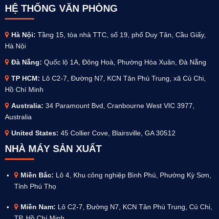
HỆ THỐNG VĂN PHÒNG
Hà Nội:
Tầng 15, tòa nhà TTC, số 19, phố Duy Tân, Cầu Giấy,
Hà Nội
Đà Nẵng:
Quốc lộ 1A, Đông Hoà, Phường Hòa Xuân, Đà Nẵng
TP HCM:
Lô C2-7, Đường N7, KCN Tân Phú Trung, xã Củ Chi,
Hồ Chí Minh
Australia
:
34 Paramount Bvd, Cranbourne West VIC 3977,
Australia
United States:
45 Collier Cove, Blairsville, GA 30512
NHÀ MÁY SẢN XUẤT
Miền Bắc:
Lô 4, Khu công nghiệp Bình Phú, Phường Kỳ Sơn,
Tỉnh Phú Thọ
Miền Nam:
Lô C2-7, Đường N7, KCN Tân Phú Trung, Củ Chi,
TP. Hồ Chí Minh