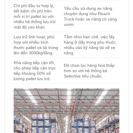
Chi phí đầu tư hợp lý,
Yêu cầu sử dụng xe nâng
tiết kiệm chi phí trên
chuyên dụng như Reach
mỗi vị trí pallet so với
Truck hoặc xe nâng có càng
nhiều hệ thống lưu trữ
vươn.
mật độ cao khác.
Lưu trữ linh hoạt, phù
Tầm nhìn hạn chế, việc lấy
hợp với nhiều kích
hàng ở dãy trong phụ thuộc
thước pallet và tải trọng
nhiều vào kỹ năng tài xế xe
lên đến 3000kg/tầng.
nâng.
Khả năng tiếp cận tốt,
Độ chọn lọc hàng hóa thấp
cho phép tiếp cận trực
hơn so với hệ thống kệ
tiếp khoảng 50% số
Selective tiêu chuẩn.
lượng pallet lưu trữ.