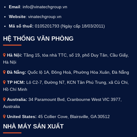
Email
: info@vinatechgroup.vn
Website
:
vinatechgroup.vn
Mã số thuế:
0105201793 (Ngày cấp 18/03/2011)
HỆ THỐNG VĂN PHÒNG
Hà Nội:
Tầng 15, tòa nhà TTC, số 19, phố Duy Tân, Cầu Giấy,
Hà Nội
Đà Nẵng:
Quốc lộ 1A, Đông Hoà, Phường Hòa Xuân, Đà Nẵng
TP HCM:
Lô C2-7, Đường N7, KCN Tân Phú Trung, xã Củ Chi,
Hồ Chí Minh
Australia
:
34 Paramount Bvd, Cranbourne West VIC 3977,
Australia
United States:
45 Collier Cove, Blairsville, GA 30512
NHÀ MÁY SẢN XUẤT