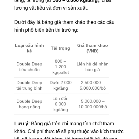
tầng, tải trọng (từ
500 – 6.000 kg/tầng
), chất
lượng vật liệu và đơn vị sản xuất.
Dưới đây là bảng giá tham khảo theo các cấu
hình phổ biến trên thị trường:
Loại cấu hình
Giá tham khảo
Tải trọng
kệ
(VNĐ)
800 –
Double Deep
Liên hệ để nhận
1.200
tiêu chuẩn
báo giá
kg/pallet
Double Deep
Dưới 2.000
2.500.000 –
tải trung bình
kg/tầng
5.000.000/bộ
Lên đến
Double Deep
5.000.000 –
6.000
hạng nặng
10.000.000/bộ
kg/tầng
Lưu ý:
Bảng giá trên chỉ mang tính chất tham
khảo. Chi phí thực tế sẽ phụ thuộc vào kích thước