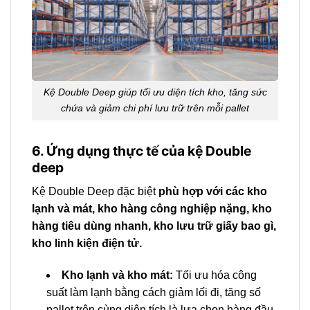
Kệ Double Deep giúp tối ưu diện tích kho, tăng sức
chứa và giảm chi phí lưu trữ trên mỗi pallet
6. Ứng dụng thực tế của kệ Double
deep
Kệ Double Deep đặc biệt
phù hợp với các kho
lạnh và mát, kho hàng công nghiệp nặng, kho
hàng tiêu dùng nhanh, kho lưu trữ giấy bao gì,
kho linh kiện điện tử.
Kho lạnh và kho mát:
Tối ưu hóa công
suất làm lạnh bằng cách giảm lối đi, tăng số
pallet trên cùng diện tích là lựa chọn hàng đầu