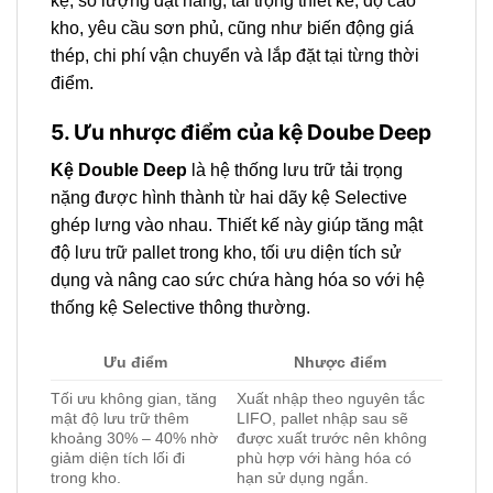
kệ, số lượng đặt hàng, tải trọng thiết kế, độ cao
kho, yêu cầu sơn phủ, cũng như biến động giá
thép, chi phí vận chuyển và lắp đặt tại từng thời
điểm.
5. Ưu nhược điểm của kệ Doube Deep
Kệ Double Deep
là hệ thống lưu trữ tải trọng
nặng được hình thành từ hai dãy kệ Selective
ghép lưng vào nhau. Thiết kế này giúp tăng mật
độ lưu trữ pallet trong kho, tối ưu diện tích sử
dụng và nâng cao sức chứa hàng hóa so với hệ
thống kệ Selective thông thường.
Ưu điểm
Nhược điểm
Tối ưu không gian, tăng
Xuất nhập theo nguyên tắc
mật độ lưu trữ thêm
LIFO, pallet nhập sau sẽ
khoảng 30% – 40% nhờ
được xuất trước nên không
giảm diện tích lối đi
phù hợp với hàng hóa có
trong kho.
hạn sử dụng ngắn.