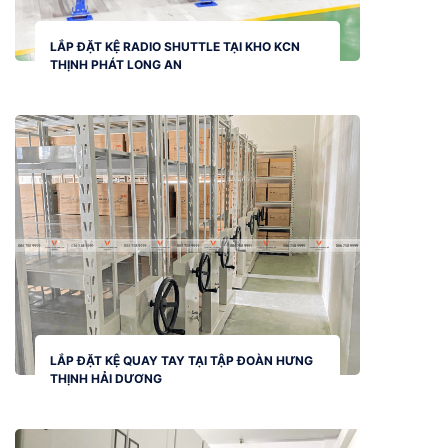
LẮP ĐẶT KỆ RADIO SHUTTLE TẠI KHO KCN
THỊNH PHÁT LONG AN
LẮP ĐẶT KỆ QUAY TAY TẠI TẬP ĐOÀN HƯNG
THỊNH HẢI DƯƠNG