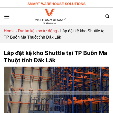
Skip
SMART WAREHOUSE SOLUTIONS
to
content
Home
-
Dự án kệ kho tự động
-
Lắp đặt kệ kho Shuttle tại
TP Buôn Ma Thuột tỉnh Đắk Lắk
Lắp đặt kệ kho Shuttle tại TP Buôn Ma
Thuột tỉnh Đắk Lắk