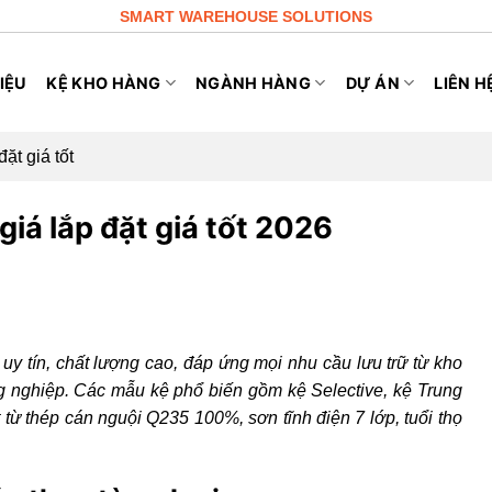
SMART WAREHOUSE SOLUTIONS
IỆU
KỆ KHO HÀNG
NGÀNH HÀNG
DỰ ÁN
LIÊN H
ặt giá tốt
iá lắp đặt giá tốt 2026
uy tín, chất lượng cao, đáp ứng mọi nhu cầu lưu trữ từ kho
ng nghiệp. Các mẫu kệ phổ biến gồm kệ Selective, kệ Trung
t từ thép cán nguội Q235 100%, sơn tĩnh điện 7 lớp, tuổi thọ