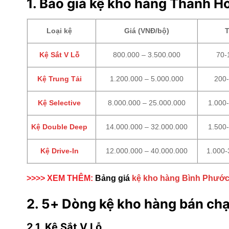
1. Báo giá kệ kho hàng Thanh H
Loại kệ
Giá (VNĐ/bộ)
T
Kệ Sắt V Lỗ
800.000 – 3.500.000
70-
Kệ Trung Tải
1.200.000 – 5.000.000
200-
Kệ Selective
8.000.000 – 25.000.000
1.000-
Kệ Double Deep
14.000.000 – 32.000.000
1.500-
Kệ Drive-In
12.000.000 – 40.000.000
1.000-
>>>> XEM THÊM:
Bảng giá
kệ kho hàng Bình Phướ
2. 5+ Dòng kệ kho hàng bán ch
2.1. Kệ Sắt V Lỗ