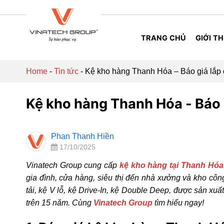
Skip
to
content
TRANG CHỦ
GIỚI TH
Home
-
Tin tức
-
Kệ kho hàng Thanh Hóa – Báo giá lắp đ
Kệ kho hàng Thanh Hóa - Báo g
Phan Thanh Hiền
17/10/2025
Vinatech Group cung cấp
kệ kho hàng tại Thanh Hóa
gia đình, cửa hàng, siêu thị đến nhà xưởng và kho cô
tải, kệ V lỗ, kệ Drive-In, kệ Double Deep, được sản xuấ
trên 15 năm. Cùng
Vinatech Group
tìm hiểu ngay!