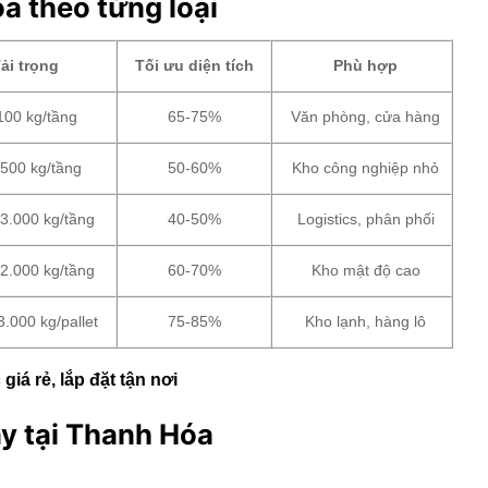
óa theo từng loại
ải trọng
Tối ưu diện tích
Phù hợp
100 kg/tầng
65-75%
Văn phòng, cửa hàng
500 kg/tầng
50-60%
Kho công nghiệp nhỏ
3.000 kg/tầng
40-50%
Logistics, phân phối
2.000 kg/tầng
60-70%
Kho mật độ cao
3.000 kg/pallet
75-85%
Kho lạnh, hàng lô
c
giá rẻ, lắp đặt tận nơi
ạy tại Thanh Hóa