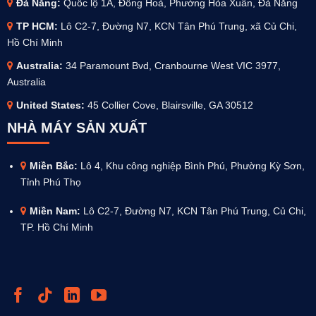
Đà Nẵng:
Quốc lộ 1A, Đông Hoà, Phường Hòa Xuân, Đà Nẵng
TP HCM:
Lô C2-7, Đường N7, KCN Tân Phú Trung, xã Củ Chi,
Hồ Chí Minh
Australia
:
34 Paramount Bvd, Cranbourne West VIC 3977,
Australia
United States:
45 Collier Cove, Blairsville, GA 30512
NHÀ MÁY SẢN XUẤT
Miền Bắc:
Lô 4, Khu công nghiệp Bình Phú, Phường Kỳ Sơn,
Tỉnh Phú Thọ
Miền Nam:
Lô C2-7, Đường N7, KCN Tân Phú Trung, Củ Chi,
TP. Hồ Chí Minh