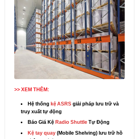
>> XEM THÊM:
Hệ thống
kệ ASRS
giải pháp lưu trữ và
truy xuất tự động
Báo Giá Kệ
Radio Shuttle
Tự Động
Kệ tay quay
(Mobile Shelving) lưu trữ hồ