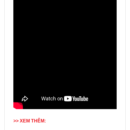
>> XEM THÊM: