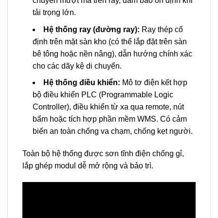
chuyển mượt mà trên ray, đảm bảo ổn định khi
tải trọng lớn.
Hệ thống ray (đường ray):
Ray thép cố
định trên mặt sàn kho (có thể lắp đặt trên sàn
bê tông hoặc nền nâng), dẫn hướng chính xác
cho các dãy kệ di chuyển.
Hệ thống điều khiển:
Mô tơ điện kết hợp
bộ điều khiển PLC (Programmable Logic
Controller), điều khiển từ xa qua remote, nút
bấm hoặc tích hợp phần mềm WMS. Có cảm
biến an toàn chống va chạm, chống kẹt người.
Toàn bộ hệ thống được sơn tĩnh điện chống gỉ,
lắp ghép modul dễ mở rộng và bảo trì.