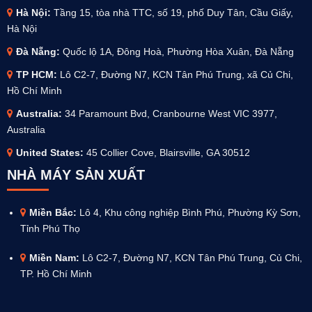
Hà Nội:
Tầng 15, tòa nhà TTC, số 19, phố Duy Tân, Cầu Giấy,
Hà Nội
Đà Nẵng:
Quốc lộ 1A, Đông Hoà, Phường Hòa Xuân, Đà Nẵng
TP HCM:
Lô C2-7, Đường N7, KCN Tân Phú Trung, xã Củ Chi,
Hồ Chí Minh
Australia
:
34 Paramount Bvd, Cranbourne West VIC 3977,
Australia
United States:
45 Collier Cove, Blairsville, GA 30512
NHÀ MÁY SẢN XUẤT
Miền Bắc:
Lô 4, Khu công nghiệp Bình Phú, Phường Kỳ Sơn,
Tỉnh Phú Thọ
Miền Nam:
Lô C2-7, Đường N7, KCN Tân Phú Trung, Củ Chi,
TP. Hồ Chí Minh