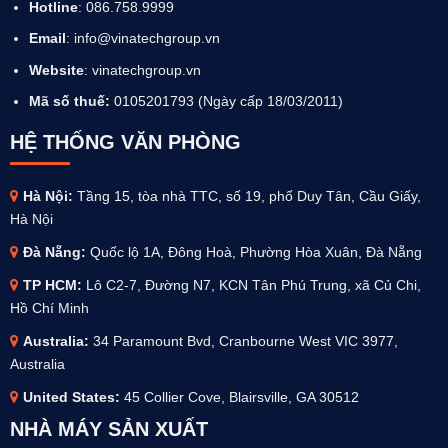
Hotline
: 086.758.9999
Email
: info@vinatechgroup.vn
Website
:
vinatechgroup.vn
Mã số thuế:
0105201793 (Ngày cấp 18/03/2011)
HỆ THỐNG VĂN PHÒNG
Hà Nội:
Tầng 15, tòa nhà TTC, số 19, phố Duy Tân, Cầu Giấy,
Hà Nội
Đà Nẵng:
Quốc lộ 1A, Đông Hoà, Phường Hòa Xuân, Đà Nẵng
TP HCM:
Lô C2-7, Đường N7, KCN Tân Phú Trung, xã Củ Chi,
Hồ Chí Minh
Australia
:
34 Paramount Bvd, Cranbourne West VIC 3977,
Australia
United States:
45 Collier Cove, Blairsville, GA 30512
NHÀ MÁY SẢN XUẤT