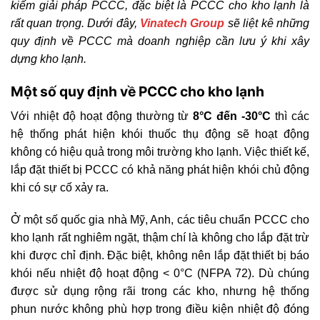
kiếm giải pháp PCCC, đặc biệt là PCCC cho kho lạnh là
rất quan trọng. Dưới đây,
Vinatech Group
sẽ liệt kê những
quy định về PCCC mà doanh nghiệp cần lưu ý khi xây
dựng kho lạnh.
Một số quy định về PCCC cho kho lạnh
Với nhiệt độ hoạt động thường từ
8°C đến -30°C
thì các
hệ thống phát hiện khói thuốc thụ động sẽ hoạt động
không có hiệu quả trong môi trường kho lạnh. Việc thiết kế,
lắp đặt thiết bị PCCC có khả năng phát hiện khói chủ động
khi có sự cố xảy ra.
Ở một số quốc gia nhà Mỹ, Anh, các tiêu chuẩn PCCC cho
kho lạnh rất nghiêm ngặt, thậm chí là không cho lắp đặt trừ
khi được chỉ định. Đặc biệt, không nên lắp đặt thiết bị báo
khói nếu nhiệt độ hoạt động < 0°C (NFPA 72). Dù chúng
được sử dụng rộng rãi trong các kho, nhưng hệ thống
phun nước không phù hợp trong điều kiện nhiệt độ đóng