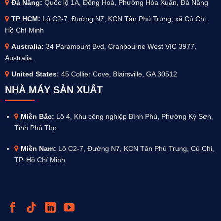
Đà Nẵng:
Quốc lộ 1A, Đông Hoà, Phường Hòa Xuân, Đà Nẵng
TP HCM:
Lô C2-7, Đường N7, KCN Tân Phú Trung, xã Củ Chi,
Hồ Chí Minh
Australia
:
34 Paramount Bvd, Cranbourne West VIC 3977,
Australia
United States:
45 Collier Cove, Blairsville, GA 30512
NHÀ MÁY SẢN XUẤT
Miền Bắc:
Lô 4, Khu công nghiệp Bình Phú, Phường Kỳ Sơn,
Tỉnh Phú Thọ
Miền Nam:
Lô C2-7, Đường N7, KCN Tân Phú Trung, Củ Chi,
TP. Hồ Chí Minh