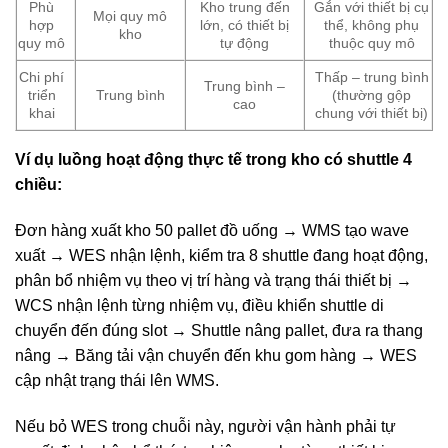
Phù
Kho trung đến
Gắn với thiết bị cụ
Mọi quy mô
hợp
lớn, có thiết bị
thể, không phụ
kho
quy mô
tự động
thuộc quy mô
Chi phí
Thấp – trung bình
Trung bình –
triển
Trung bình
(thường gộp
cao
khai
chung với thiết bị)
Ví dụ luồng hoạt động thực tế trong kho có shuttle 4
chiều:
Đơn hàng xuất kho 50 pallet đồ uống → WMS tạo wave
xuất → WES nhận lệnh, kiểm tra 8 shuttle đang hoạt động,
phân bổ nhiệm vụ theo vị trí hàng và trạng thái thiết bị →
WCS nhận lệnh từng nhiệm vụ, điều khiển shuttle di
chuyển đến đúng slot → Shuttle nâng pallet, đưa ra thang
nâng → Băng tải vận chuyển đến khu gom hàng → WES
cập nhật trạng thái lên WMS.
Nếu bỏ WES trong chuỗi này, người vận hành phải tự