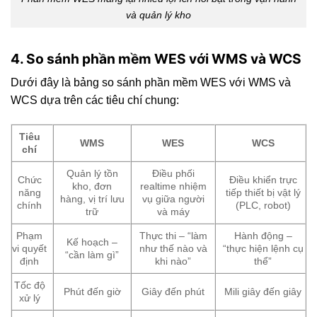
và quản lý kho
4. So sánh phần mềm WES với WMS và WCS
Dưới đây là bảng so sánh phần mềm WES với WMS và
WCS dựa trên các tiêu chí chung:
Tiêu
WMS
WES
WCS
chí
Quản lý tồn
Điều phối
Chức
Điều khiển trực
kho, đơn
realtime nhiệm
năng
tiếp thiết bị vật lý
hàng, vị trí lưu
vụ giữa người
chính
(PLC, robot)
trữ
và máy
Phạm
Thực thi – “làm
Hành động –
Kế hoạch –
vi quyết
như thế nào và
“thực hiện lệnh cụ
“cần làm gì”
định
khi nào”
thể”
Tốc độ
Phút đến giờ
Giây đến phút
Mili giây đến giây
xử lý