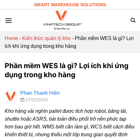
Skip
SMART WAREHOUSE SOLUTIONS
to
content
Home
-
Kiến thức quản lý kho
-
Phần mềm WES là gì? Lợi
ích khi ứng dụng trong kho hàng
Phần mềm WES là gì? Lợi ích khi ứng
dụng trong kho hàng
Phan Thanh Hiền
27/02/2026
Kho hàng vài nghìn pallet được tích hợp robot, băng tải,
shuttle hoặc ASRS, bài toán điều phối trở nên phức tạp
hơn bao giờ hết. WMS biết cần làm gì, WCS biết cách điều
khiển thiết bị, nhưng thiếu một lớp trung gian quyết định