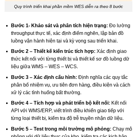
Quy trình triển khai phần mềm WES diễn ra theo 8 bước
Bước 1- Khảo sát và phân tích hiện trạng:
Đo lường
throughput thực tế, xác định điểm nghẽn, lập bản đồ
luồng vận hành hiện tại và kỳ vọng sau triển khai.
Bước 2 – Thiết kế kiến trúc tích hợp:
Xác định giao
thức kết nối với từng thiết bị và thiết kế sơ đồ luồng dữ
liệu giữa WMS – WES – WCS.
Bước 3 – Xác định cấu hình:
Định nghĩa các quy tắc
phân bổ nhiệm vụ, ưu tiên đơn hàng, điều kiện và cách
xử lý các tình huống bất thường.
Bước 4 – Tích hợp và phát triển bộ kết nối:
Kết nối
API với WMS/ERP, viết trình điều khiển giao tiếp với
từng loại thiết bị, kiểm tra độ trễ truyền nhận dữ liệu.
Bước 5 – Test trong môi trường mô phỏng:
Chạy mô
phỏng với dữ liệu thực của kho, kiểm tra các kịch bản