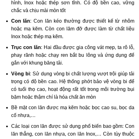
hình, Inox hoặc thép sơn tĩnh. Có độ bền cao, vững
chắc và chịu mài mòn tốt
Con lăn
: Con lăn kéo thường được thiết kế từ nhôm
hoặc mạ kẽm. Còn con lăm đỡ được làm từ chất liệu
Inox hoặc thép mạ kẽm.
Trục con lăn
: Hai đầu được gia công vát mẹp, ta rô lỗ,
phay rãnh hoặc chạy ren bắt bu lông và ứng dụng để
gắn với khung băng tải.
Vòng bi
: Sử dụng vòng bi chất lượng vượt trội giúp tải
trọng có độ bền cao. Hệ thống phớt bảo vệ vòng bi để
có tuổi thọ cao, hoạt động rất tốt trong môi trường bụi
bặm hoặc thậm chí là hóa chất ăn mòn
Bề mặt con lăn được mạ kẽm hoặc bọc cao su, bọc da
cố nhựa,…
Các loại con lăn được sử dụng phổ biến bao gồm: Con
lăn thẳng, con lăn nhựa, con lăn Inox,… Còn tùy thuộc