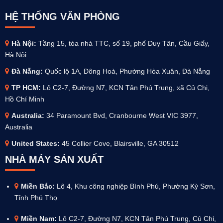
HỆ THỐNG VĂN PHÒNG
Hà Nội:
Tầng 15, tòa nhà TTC, số 19, phố Duy Tân, Cầu Giấy,
Hà Nội
Đà Nẵng:
Quốc lộ 1A, Đông Hoà, Phường Hòa Xuân, Đà Nẵng
TP HCM:
Lô C2-7, Đường N7, KCN Tân Phú Trung, xã Củ Chi,
Hồ Chí Minh
Australia
:
34 Paramount Bvd, Cranbourne West VIC 3977,
Australia
United States:
45 Collier Cove, Blairsville, GA 30512
NHÀ MÁY SẢN XUẤT
Miền Bắc:
Lô 4, Khu công nghiệp Bình Phú, Phường Kỳ Sơn,
Tỉnh Phú Thọ
Miền Nam:
Lô C2-7, Đường N7, KCN Tân Phú Trung, Củ Chi,