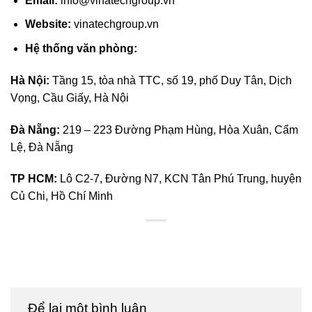
Email
:
info@vinatechgroup.vn
Website
:
vinatechgroup.vn
Hệ thống văn phòng:
Hà Nội:
Tầng 15, tòa nhà TTC, số 19, phố Duy Tân, Dịch
Vọng, Cầu Giấy, Hà Nội
Đà Nẵng:
219 – 223 Đường Phạm Hùng, Hòa Xuân, Cẩm
Lệ, Đà Nẵng
TP HCM:
Lô C2-7, Đường N7, KCN Tân Phú Trung, huyện
Củ Chi, Hồ Chí Minh
Để lại một bình luận