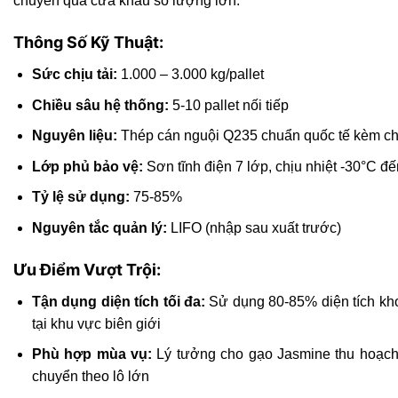
chuyển qua cửa khẩu số lượng lớn.
Thông Số Kỹ Thuật:
Sức chịu tải:
1.000 – 3.000 kg/pallet
Chiều sâu hệ thống:
5-10 pallet nối tiếp
Nguyên liệu:
Thép cán nguội Q235 chuẩn quốc tế kèm 
Lớp phủ bảo vệ:
Sơn tĩnh điện 7 lớp, chịu nhiệt -30°C đ
Tỷ lệ sử dụng:
75-85%
Nguyên tắc quản lý:
LIFO (nhập sau xuất trước)
Ưu Điểm Vượt Trội:
Tận dụng diện tích tối đa:
Sử dụng 80-85% diện tích kho,
tại khu vực biên giới
Phù hợp mùa vụ:
Lý tưởng cho gạo Jasmine thu hoạch t
chuyển theo lô lớn