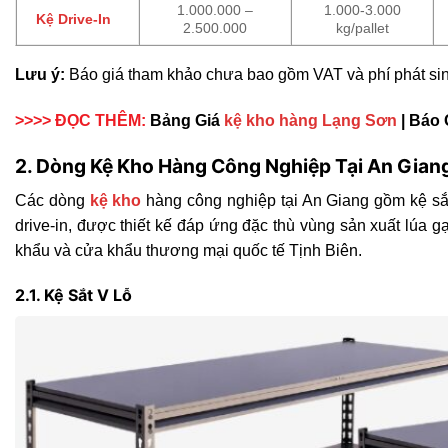
1.000.000 –
1.000-3.000
Kệ Drive-In
2.500.000
kg/pallet
Lưu ý:
Báo giá tham khảo chưa bao gồm VAT và phí phát sin
>>>> ĐỌC THÊM
:
Bảng Giá
kệ kho hàng Lạng Sơn
| Báo 
2. Dòng Kệ Kho Hàng Công Nghiệp Tại An Gian
Các dòng
kệ kho
hàng công nghiệp tại An Giang gồm kệ sắt 
drive-in, được thiết kế đáp ứng đặc thù vùng sản xuất lúa g
khẩu và cửa khẩu thương mại quốc tế Tịnh Biên.
2.1. Kệ Sắt V Lỗ