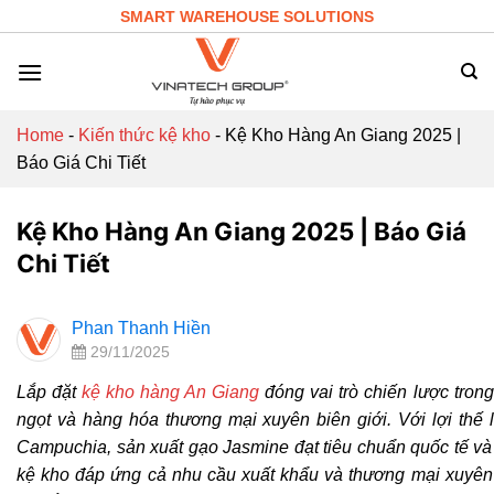
Skip
SMART WAREHOUSE SOLUTIONS
to
content
Home
-
Kiến thức kệ kho
-
Kệ Kho Hàng An Giang 2025 |
Báo Giá Chi Tiết
Kệ Kho Hàng An Giang 2025 | Báo Giá
Chi Tiết
Phan Thanh Hiền
29/11/2025
Lắp đặt
kệ kho hàng An Giang
đóng vai trò chiến lược tron
ngọt và hàng hóa thương mại xuyên biên giới. Với lợi thế l
Campuchia, sản xuất gạo Jasmine đạt tiêu chuẩn quốc tế và 
kệ kho đáp ứng cả nhu cầu xuất khẩu và thương mại xuyên