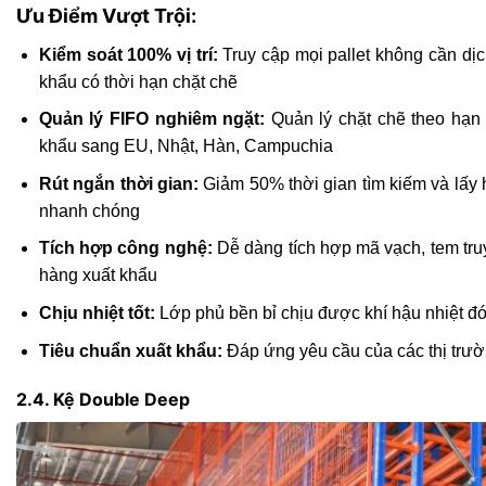
Ưu Điểm Vượt Trội:
Kiểm soát 100% vị trí:
Truy cập mọi pallet không cần dị
khẩu có thời hạn chặt chẽ
Quản lý FIFO nghiêm ngặt:
Quản lý chặt chẽ theo hạn 
khẩu sang EU, Nhật, Hàn, Campuchia
Rút ngắn thời gian:
Giảm 50% thời gian tìm kiếm và lấy h
nhanh chóng
Tích hợp công nghệ:
Dễ dàng tích hợp mã vạch, tem tr
hàng xuất khẩu
Chịu nhiệt tốt:
Lớp phủ bền bỉ chịu được khí hậu nhiệt đớ
Tiêu chuẩn xuất khẩu:
Đáp ứng yêu cầu của các thị trườ
2.4. Kệ Double Deep