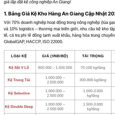
giá lắp đặt kệ công nghiệp An Giang!
1. Bảng Giá Kệ Kho Hàng An Giang Cập Nhật 2
Với 70% doanh nghiệp hoạt động trong nông nghiệp (lúa gạo
và 10% logistics – thương mại biên giới, nhu cầu kệ kho t
tế, cá tra phi lê đông lạnh xuất khẩu, hàng hóa trung chuy
GlobalGAP, HACCP, ISO 22000.
LOẠI KỆ
GIÁ (VNĐ/BỘ)
TẢI TRỌNG
Kệ Sắt V Lỗ
800.000 – 1.500.000
70-100 kg/tầng
1.000.000 –
Kệ Trung Tải
300-800 kg/tầng
2.500.000
1.000.000 –
1.000-3.000
Kệ Selective
2.500.000
kg/tầng
1.000.000 –
1.500-3.000
Kệ Double Deep
2.500.000
kg/tầng