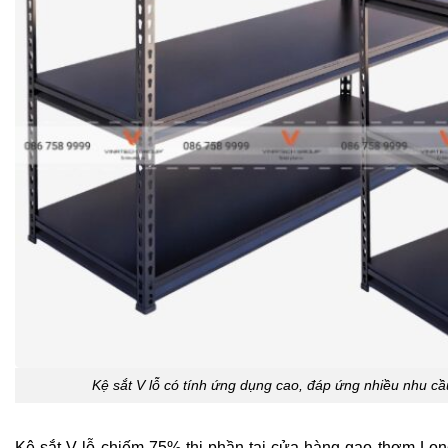
Kệ sắt V lỗ có tính ứng dụng cao, đáp ứng nhiều nhu cầ
Kệ sắt V lỗ chiếm 75% thị phần tại cửa hàng gạo thơm L