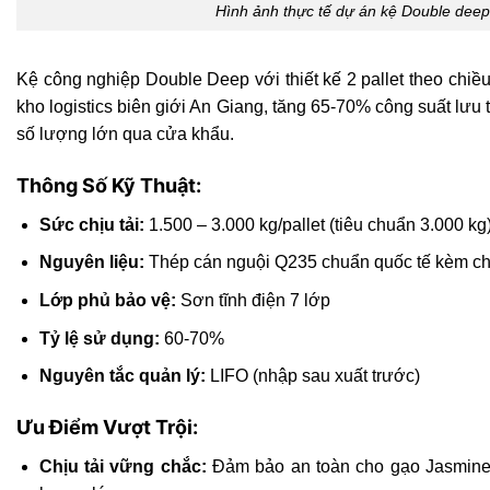
Hình ảnh thực tế dự án kệ Double deep
Kệ công nghiệp Double Deep với thiết kế 2 pallet theo chi
kho logistics biên giới An Giang, tăng 65-70% công suất lưu
số lượng lớn qua cửa khẩu.
Thông Số Kỹ Thuật:
Sức chịu tải:
1.500 – 3.000 kg/pallet (tiêu chuẩn 3.000 kg
Nguyên liệu:
Thép cán nguội Q235 chuẩn quốc tế kèm 
Lớp phủ bảo vệ:
Sơn tĩnh điện 7 lớp
Tỷ lệ sử dụng:
60-70%
Nguyên tắc quản lý:
LIFO (nhập sau xuất trước)
Ưu Điểm Vượt Trội:
Chịu tải vững chắc:
Đảm bảo an toàn cho gạo Jasmine, 