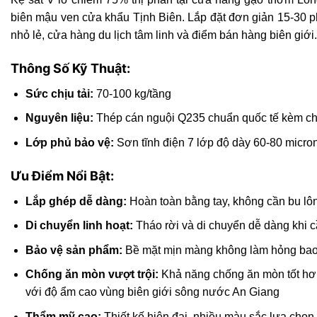
biên mậu ven cửa khẩu Tịnh Biên. Lắp đặt đơn giản 15-30 p
nhỏ lẻ, cửa hàng du lịch tâm linh và điểm bán hàng biên giới.
Thông Số Kỹ Thuật:
Sức chịu tải:
70-100 kg/tầng
Nguyên liệu:
Thép cán nguội Q235 chuẩn quốc tế kèm 
Lớp phủ bảo vệ:
Sơn tĩnh điện 7 lớp độ dày 60-80 micro
Ưu Điểm Nổi Bật:
Lắp ghép dễ dàng:
Hoàn toàn bằng tay, không cần bu lông 
Di chuyển linh hoạt:
Tháo rời và di chuyển dễ dàng khi 
Bảo vệ sản phẩm:
Bề mặt mịn màng không làm hỏng bao 
Chống ăn mòn vượt trội:
Khả năng chống ăn mòn tốt hơn
với độ ẩm cao vùng biên giới sông nước An Giang
Thẩm mỹ cao:
Thiết kế hiện đại, nhiều màu sắc lựa chọn