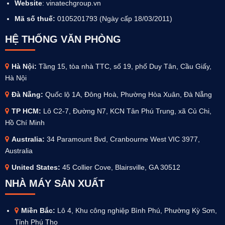
Website
:
vinatechgroup.vn
Mã số thuế:
0105201793 (Ngày cấp 18/03/2011)
HỆ THỐNG VĂN PHÒNG
Hà Nội:
Tầng 15, tòa nhà TTC, số 19, phố Duy Tân, Cầu Giấy,
Hà Nội
Đà Nẵng:
Quốc lộ 1A, Đông Hoà, Phường Hòa Xuân, Đà Nẵng
TP HCM:
Lô C2-7, Đường N7, KCN Tân Phú Trung, xã Củ Chi,
Hồ Chí Minh
Australia
:
34 Paramount Bvd, Cranbourne West VIC 3977,
Australia
United States:
45 Collier Cove, Blairsville, GA 30512
NHÀ MÁY SẢN XUẤT
Miền Bắc:
Lô 4, Khu công nghiệp Bình Phú, Phường Kỳ Sơn,
Tỉnh Phú Thọ