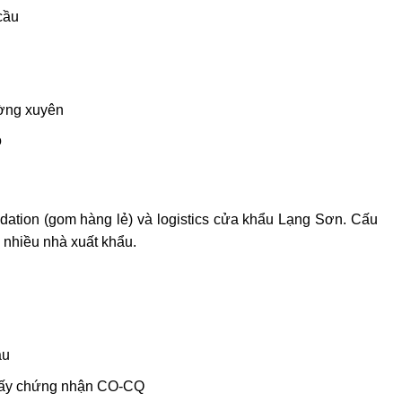
cầu
ường xuyên
ộ
idation (gom hàng lẻ) và logistics cửa khẩu Lạng Sơn. Cấu
ừ nhiều nhà xuất khẩu.
ầu
iấy chứng nhận CO-CQ