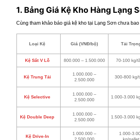
1. Bảng Giá Kệ Kho H
àng Lạng 
Cùng tham khảo báo giá kệ kho tại Lạng Sơn chưa bao 
Loại Kệ
Giá (VNĐ/bộ)
Tải Trọn
Kệ Sắt V Lỗ
800.000 – 1.500.000
70-100 kg/t
1.000.000 –
Kệ Trung Tải
300-800 kg/
2.500.000
1.000.000 –
Kệ Selective
1.000-3.000 k
2.500.000
1.000.000 –
Kệ Double Deep
1.500-3.000 k
2.500.000
1.000.000 –
1.000-3.0
Kệ Drive-In
2.500.000
kg/pallet