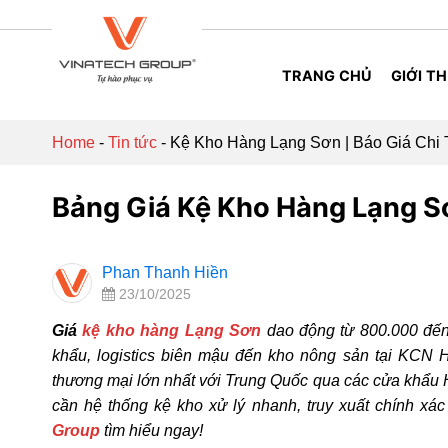
Skip
to
content
TRANG CHỦ
GIỚI TH
Home
-
Tin tức
-
Kệ Kho Hàng Lạng Sơn | Báo Giá Chi T
Bảng Giá Kệ Kho Hàng Lạng Sơ
Phan Thanh Hiền
23/10/2025
Giá
kệ kho hàng Lạng Sơn
dao động từ 800.000 đến
khẩu, logistics biên mậu đến kho nông sản tại KC
thương mại lớn nhất với Trung Quốc qua các cửa khẩ
cần hệ thống kệ kho xử lý nhanh, truy xuất chính xá
Group
tìm hiểu ngay!