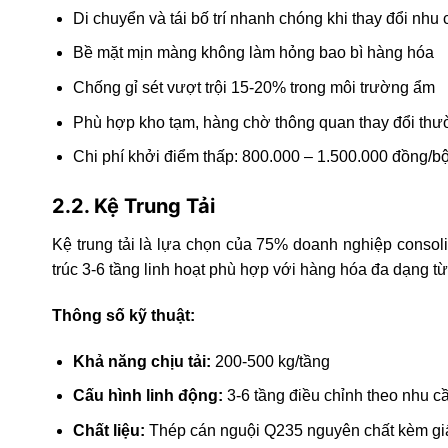
Di chuyển và tái bố trí nhanh chóng khi thay đổi nhu 
Bề mặt mịn màng không làm hỏng bao bì hàng hóa
Chống gỉ sét vượt trội 15-20% trong môi trường ẩm
Phù hợp kho tạm, hàng chờ thông quan thay đổi th
Chi phí khởi điểm thấp: 800.000 – 1.500.000 đồng/b
2.2. Kệ Trung Tải
Kệ trung tải là lựa chọn của 75% doanh nghiệp consol
trúc 3-6 tầng linh hoạt phù hợp với hàng hóa đa dạng t
Thông số kỹ thuật:
Khả năng chịu tải:
200-500 kg/tầng
Cấu hình linh động:
3-6 tầng điều chỉnh theo nhu c
Chất liệu:
Thép cán nguội Q235 nguyên chất kèm g