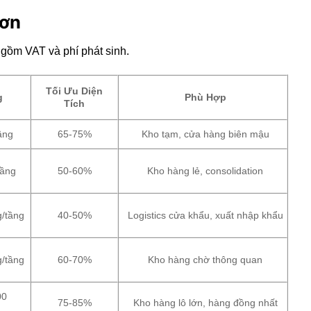
Sơn
gồm VAT và phí phát sinh.
Tối Ưu Diện
g
Phù Hợp
Tích
ầng
65-75%
Kho tạm, cửa hàng biên mậu
tầng
50-60%
Kho hàng lẻ, consolidation
g/tầng
40-50%
Logistics cửa khẩu, xuất nhập khẩu
g/tầng
60-70%
Kho hàng chờ thông quan
00
75-85%
Kho hàng lô lớn, hàng đồng nhất