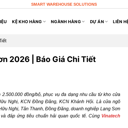
SMART WAREHOUSE SOLUTIONS
IỆU
KỆ KHO HÀNG
NGÀNH HÀNG
DỰ ÁN
LIÊN H
iết
n 2026 | Báo Giá Chi Tiết
 2.500.000 đồng/bộ, phục vụ đa dạng nhu cầu từ kho cửa
N Hữu Nghị, KCN Đồng Đăng, KCN Khánh Hội.
Là cửa ngõ
u Hữu Nghị, Tân Thanh, Đồng Đăng, doanh nghiệp Lạng Sơn
c và đáp ứng tiêu chuẩn hải quan quốc tế.
Cùng
Vinatech