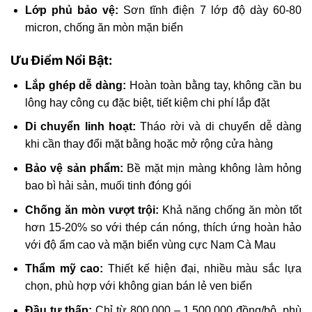
Lớp phủ bảo vệ:
Sơn tĩnh điện 7 lớp độ dày 60-80
micron, chống ăn mòn mặn biển
Ưu Điểm Nổi Bật:
Lắp ghép dễ dàng:
Hoàn toàn bằng tay, không cần bu
lông hay công cụ đặc biệt, tiết kiệm chi phí lắp đặt
Di chuyển linh hoạt:
Tháo rời và di chuyển dễ dàng
khi cần thay đổi mặt bằng hoặc mở rộng cửa hàng
Bảo vệ sản phẩm:
Bề mặt mịn màng không làm hỏng
bao bì hải sản, muối tinh đóng gói
Chống ăn mòn vượt trội:
Khả năng chống ăn mòn tốt
hơn 15-20% so với thép cán nóng, thích ứng hoàn hảo
với độ ẩm cao và mặn biển vùng cực Nam Cà Mau
Thẩm mỹ cao:
Thiết kế hiện đại, nhiều màu sắc lựa
chọn, phù hợp với không gian bán lẻ ven biển
Đầu tư thấp:
Chỉ từ 800.000 – 1.500.000 đồng/bộ, phù