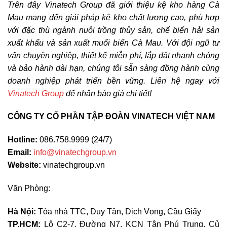
Trên đây Vinatech Group đã giới thiệu kệ kho hàng Cà
Mau mang đến giải pháp kệ kho chất lượng cao, phù hợp
với đặc thù ngành nuôi trồng thủy sản, chế biến hải sản
xuất khẩu và sản xuất muối biển Cà Mau. Với đội ngũ tư
vấn chuyên nghiệp, thiết kế miễn phí, lắp đặt nhanh chóng
và bảo hành dài hạn, chúng tôi sẵn sàng đồng hành cùng
doanh nghiệp phát triển bền vững. Liên hệ ngay với
Vinatech Group
để nhận báo giá chi tiết!
CÔNG TY CỔ PHẦN TẬP ĐOÀN VINATECH VIỆT NAM
Hotline:
086.758.9999 (24/7)
Email:
info@vinatechgroup.vn
Website:
vinatechgroup.vn
Văn Phòng:
Hà Nội:
Tòa nhà TTC, Duy Tân, Dịch Vọng, Cầu Giấy
TP.HCM:
Lô C2-7, Đường N7, KCN Tân Phú Trung, Củ