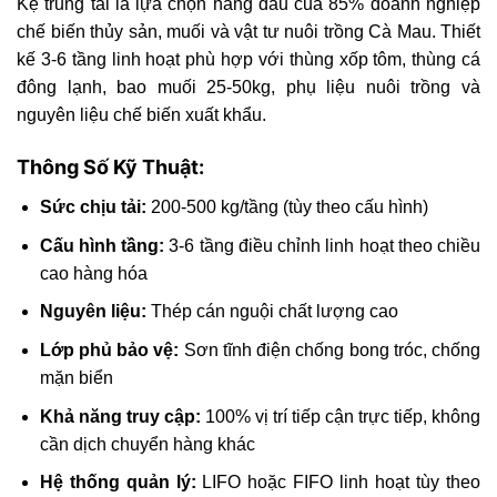
Kệ trung tải là lựa chọn hàng đầu của 85% doanh nghiệp
chế biến thủy sản, muối và vật tư nuôi trồng Cà Mau. Thiết
kế 3-6 tầng linh hoạt phù hợp với thùng xốp tôm, thùng cá
đông lạnh, bao muối 25-50kg, phụ liệu nuôi trồng và
nguyên liệu chế biến xuất khẩu.
Thông Số Kỹ Thuật:
Sức chịu tải:
200-500 kg/tầng (tùy theo cấu hình)
Cấu hình tầng:
3-6 tầng điều chỉnh linh hoạt theo chiều
cao hàng hóa
Nguyên liệu:
Thép cán nguội chất lượng cao
Lớp phủ bảo vệ:
Sơn tĩnh điện chống bong tróc, chống
mặn biển
Khả năng truy cập:
100% vị trí tiếp cận trực tiếp, không
cần dịch chuyển hàng khác
Hệ thống quản lý:
LIFO hoặc FIFO linh hoạt tùy theo