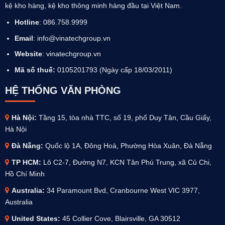
kệ kho hàng, kệ kho thông minh hàng đầu tại Việt Nam.
Hotline
: 086.758.9999
Email
: info@vinatechgroup.vn
Website
:
vinatechgroup.vn
Mã số thuế:
0105201793 (Ngày cấp 18/03/2011)
HỆ THỐNG VĂN PHÒNG
Hà Nội:
Tầng 15, tòa nhà TTC, số 19, phố Duy Tân, Cầu Giấy,
Hà Nội
Đà Nẵng:
Quốc lộ 1A, Đông Hoà, Phường Hòa Xuân, Đà Nẵng
TP HCM:
Lô C2-7, Đường N7, KCN Tân Phú Trung, xã Củ Chi,
Hồ Chí Minh
Australia
:
34 Paramount Bvd, Cranbourne West VIC 3977,
Australia
United States:
45 Collier Cove, Blairsville, GA 30512