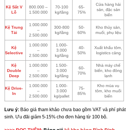
Cửa hàng hải
Kệ Sắt V
800.000 –
70-100
65-
sản, đặc sản
Lỗ
1.500.000
kg/tầng
75%
biển
1.000.000
Kệ Trung
300-800
50-
Kho thủy sản,
–
Tải
kg/tầng
60%
muối, phụ liệu
2.500.000
1.000.000
1.000-
Kệ
40-
Xuất khẩu tôm,
–
3.000
Selective
50%
logistics cảng
2.500.000
kg/tầng
Kệ
1.000.000
1.500-
Nhà máy chế
60-
Double
–
3.000
biến, kho đông
70%
Deep
2.500.000
kg/tầng
lạnh
1.000.000
1.000-
Kho mùa vụ
Kệ Drive-
75-
–
3.000
tôm, kho muối
In
85%
2.500.000
kg/pallet
biển
Lưu ý:
Báo giá tham khảo chưa bao gồm VAT và phí phát
sinh. Ưu đãi giảm 5-15% cho đơn hàng từ 100 bộ.