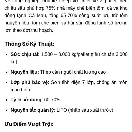
Kệ công nghiệp Double Deep với thiết kế 2 pallet theo
chiều sâu phù hợp 75% nhà máy chế biến tôm, cá và kho
đông lạnh Cà Mau, tăng 65-70% công suất lưu trữ tôm
nguyên liệu, tôm chế biến và hải sản đông lạnh số lượng
lớn theo đợt thu hoạch.
Thông Số Kỹ Thuật:
Sức chịu tải:
1.500 – 3.000 kg/pallet (tiêu chuẩn 3.000
kg)
Nguyên liệu:
Thép cán nguội chất lượng cao
Lớp phủ bảo vệ:
Sơn tĩnh điện 7 lớp, chống ăn mòn
mặn biển
Tỷ lệ sử dụng:
60-70%
Nguyên tắc quản lý:
LIFO (nhập sau xuất trước)
Ưu Điểm Vượt Trội: