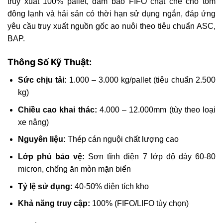
truy xuất 100% pallet, đảm bảo FIFO chặt chẽ cho tôm
đông lạnh và hải sản có thời hạn sử dụng ngắn, đáp ứng
yêu cầu truy xuất nguồn gốc ao nuôi theo tiêu chuẩn ASC,
BAP.
Thông Số Kỹ Thuật:
Sức chịu tải:
1.000 – 3.000 kg/pallet (tiêu chuẩn 2.500
kg)
Chiều cao khai thác:
4.000 – 12.000mm (tùy theo loại
xe nâng)
Nguyên liệu:
Thép cán nguội chất lượng cao
Lớp phủ bảo vệ:
Sơn tĩnh điện 7 lớp độ dày 60-80
micron, chống ăn mòn mặn biển
Tỷ lệ sử dụng:
40-50% diện tích kho
Khả năng truy cập:
100% (FIFO/LIFO tùy chọn)