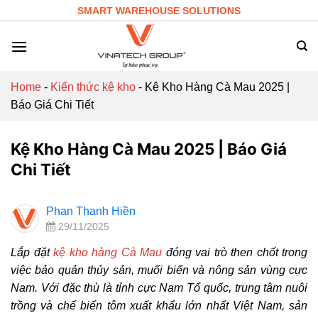
Skip
SMART WAREHOUSE SOLUTIONS
to
content
Home
-
Kiến thức kệ kho
-
Kệ Kho Hàng Cà Mau 2025 |
Báo Giá Chi Tiết
Kệ Kho Hàng Cà Mau 2025 | Báo Giá
Chi Tiết
Phan Thanh Hiền
29/11/2025
Lắp đặt
kệ kho hàng Cà Mau
đóng vai trò then chốt trong
việc bảo quản thủy sản, muối biển và nông sản vùng cực
Nam. Với đặc thù là tỉnh cực Nam Tổ quốc, trung tâm nuôi
trồng và chế biến tôm xuất khẩu lớn nhất Việt Nam, sản