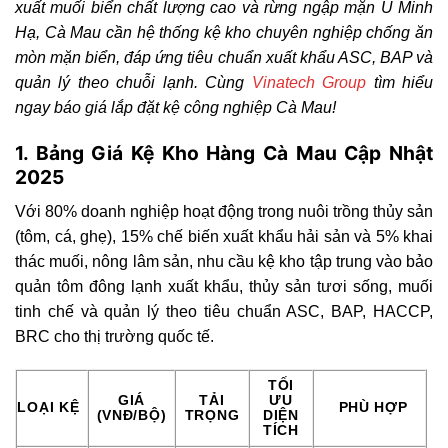
xuất muối biển chất lượng cao và rừng ngập mặn U Minh
Hạ, Cà Mau cần hệ thống kệ kho chuyên nghiệp chống ăn
mòn mặn biển, đáp ứng tiêu chuẩn xuất khẩu ASC, BAP và
quản lý theo chuỗi lạnh. Cùng
Vinatech Group
tìm hiểu
ngay báo giá lắp đặt kệ công nghiệp Cà Mau!
1. Bảng Giá Kệ Kho Hàng Cà Mau Cập Nhật
2025
Với 80% doanh nghiệp hoạt động trong nuôi trồng thủy sản
(tôm, cá, ghẹ), 15% chế biến xuất khẩu hải sản và 5% khai
thác muối, nông lâm sản, nhu cầu kệ kho tập trung vào bảo
quản tôm đông lạnh xuất khẩu, thủy sản tươi sống, muối
tinh chế và quản lý theo tiêu chuẩn ASC, BAP, HACCP,
BRC cho thị trường quốc tế.
TỐI
GIÁ
TẢI
ƯU
LOẠI KỆ
PHÙ HỢP
(VNĐ/BỘ)
TRỌNG
DIỆN
TÍCH