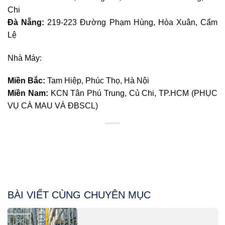
Chi
Đà Nẵng:
219-223 Đường Phạm Hùng, Hòa Xuân, Cẩm
Lệ
Nhà Máy:
Miền Bắc:
Tam Hiệp, Phúc Thọ, Hà Nội
Miền Nam:
KCN Tân Phú Trung, Củ Chi, TP.HCM (PHỤC
VỤ CÀ MAU VÀ ĐBSCL)
BÀI VIẾT CÙNG CHUYÊN MỤC