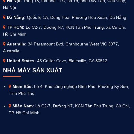
Hà Nội:
Tầng 15, tòa nhà TTC, số 19, phố Duy Tân, Cầu Giấy,
Hà Nội
Đà Nẵng:
Quốc lộ 1A, Đông Hoà, Phường Hòa Xuân, Đà Nẵng
TP HCM:
Lô C2-7, Đường N7, KCN Tân Phú Trung, xã Củ Chi,
Hồ Chí Minh
Australia
:
34 Paramount Bvd, Cranbourne West VIC 3977,
Australia
United States:
45 Collier Cove, Blairsville, GA 30512
NHÀ MÁY SẢN XUẤT
Miền Bắc:
Lô 4, Khu công nghiệp Bình Phú, Phường Kỳ Sơn,
Tỉnh Phú Thọ
Miền Nam:
Lô C2-7, Đường N7, KCN Tân Phú Trung, Củ Chi,
TP. Hồ Chí Minh