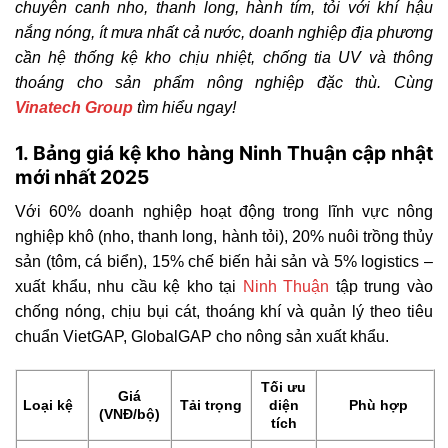
chuyên canh nho, thanh long, hành tím, tỏi với khí hậu
nắng nóng, ít mưa nhất cả nước, doanh nghiệp địa phương
cần hệ thống kệ kho chịu nhiệt, chống tia UV và thông
thoáng cho sản phẩm nông nghiệp đặc thù. Cùng
Vinatech Group
tìm hiểu ngay!
1. Bảng giá kệ kho hàng Ninh Thuận cập nhật
mới nhất 2025
Với 60% doanh nghiệp hoạt động trong lĩnh vực nông
nghiệp khô (nho, thanh long, hành tỏi), 20% nuôi trồng thủy
sản (tôm, cá biển), 15% chế biến hải sản và 5% logistics –
xuất khẩu, nhu cầu kệ kho tại
Ninh Thuận
tập trung vào
chống nóng, chịu bụi cát, thoáng khí và quản lý theo tiêu
chuẩn VietGAP, GlobalGAP cho nông sản xuất khẩu.
Tối ưu
Giá
Loại kệ
Tải trọng
diện
Phù hợp
(VNĐ/bộ)
tích