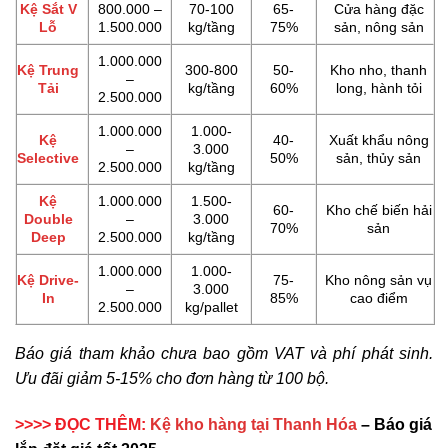
Kệ Sắt V
800.000 –
70-100
65-
Cửa hàng đặc
Lỗ
1.500.000
kg/tầng
75%
sản, nông sản
1.000.000
Kệ Trung
300-800
50-
Kho nho, thanh
–
Tải
kg/tầng
60%
long, hành tỏi
2.500.000
1.000.000
1.000-
Kệ
40-
Xuất khẩu nông
–
3.000
Selective
50%
sản, thủy sản
2.500.000
kg/tầng
Kệ
1.000.000
1.500-
60-
Kho chế biến hải
Double
–
3.000
70%
sản
Deep
2.500.000
kg/tầng
1.000.000
1.000-
Kệ Drive-
75-
Kho nông sản vụ
–
3.000
In
85%
cao điểm
2.500.000
kg/pallet
Báo giá tham khảo chưa bao gồm VAT và phí phát sinh.
Ưu đãi giảm 5-15% cho đơn hàng từ 100 bộ.
>>>> ĐỌC THÊM:
Kệ kho hàng tại Thanh Hóa
– Báo giá