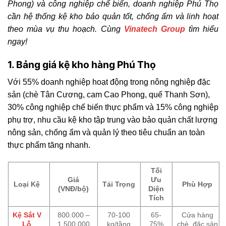
Phong) và công nghiệp chế biến, doanh nghiệp Phú Thọ
cần hệ thống kệ kho bảo quản tốt, chống ẩm và linh hoạt
theo mùa vụ thu hoạch.
Cùng
Vinatech Group
tìm hiểu
ngay!
1. Bảng giá kệ kho hàng Phú Thọ
Với 55% doanh nghiệp hoạt động trong nông nghiệp đặc
sản (chè Tân Cương, cam Cao Phong, quế Thanh Sơn),
30% công nghiệp chế biến thực phẩm và 15% công nghiệp
phụ trợ, nhu cầu kệ kho tập trung vào bảo quản chất lượng
nông sản, chống ẩm và quản lý theo tiêu chuẩn an toàn
thực phẩm tăng nhanh.
Tối
Giá
Ưu
Loại Kệ
Tải Trọng
Phù Hợp
(VNĐ/bộ)
Diện
Tích
Kệ Sắt V
800.000 –
70-100
65-
Cửa hàng
Lỗ
1.500.000
kg/tầng
75%
chè, đặc sản