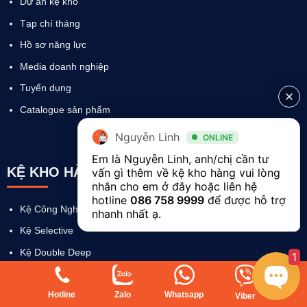
Dự án kệ kho
Tạp chí tháng
Hồ sơ năng lực
Media doanh nghiệp
Tuyển dụng
Catalogue sản phẩm
Nguyễn Linh
ONLINE
Em là Nguyễn Linh, anh/chị cần tư 
KỆ KHO HÀNG
vấn gì thêm về kệ kho hàng vui lòng 
nhắn cho em ở đây hoặc liên hệ 
hotline 
086 758 9999
 để được hỗ trợ 
Kệ Công Nghiệp
nhanh nhất ạ.  
Kệ Selective
Kệ Double Deep
1
Kệ Hạng Nặng
Hotline
Zalo
Whatsapp
Kệ Sàn Mezzanine
Viber