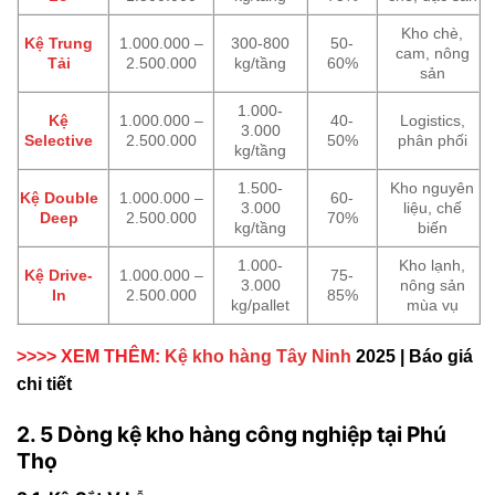
Kho chè,
Kệ Trung
1.000.000 –
300-800
50-
cam, nông
Tải
2.500.000
kg/tầng
60%
sản
1.000-
Kệ
1.000.000 –
40-
Logistics,
3.000
Selective
2.500.000
50%
phân phối
kg/tầng
1.500-
Kho nguyên
Kệ Double
1.000.000 –
60-
3.000
liệu, chế
Deep
2.500.000
70%
kg/tầng
biến
1.000-
Kho lạnh,
Kệ Drive-
1.000.000 –
75-
3.000
nông sản
In
2.500.000
85%
kg/pallet
mùa vụ
>>>> XEM THÊM:
Kệ kho hàng Tây Ninh
2025 | Báo giá
chi tiết
2. 5 Dòng kệ kho hàng công nghiệp tại Phú
Thọ