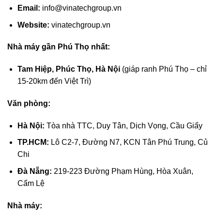
Email:
info@vinatechgroup.vn
Website:
vinatechgroup.vn
Nhà máy gần Phú Thọ nhất:
Tam Hiệp, Phúc Thọ, Hà Nội
(giáp ranh Phú Thọ – chỉ
15-20km đến Việt Trì)
Văn phòng:
Hà Nội:
Tòa nhà TTC, Duy Tân, Dịch Vọng, Cầu Giấy
TP.HCM:
Lô C2-7, Đường N7, KCN Tân Phú Trung, Củ
Chi
Đà Nẵng:
219-223 Đường Phạm Hùng, Hòa Xuân,
Cẩm Lệ
Nhà máy: