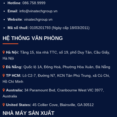
Hotline
: 086.758.9999
Email
: info@vinatechgroup.vn
Website
:
vinatechgroup.vn
Mã số thuế:
0105201793 (Ngày cấp 18/03/2011)
HỆ THỐNG VĂN PHÒNG
Hà Nội:
Tầng 15, tòa nhà TTC, số 19, phố Duy Tân, Cầu Giấy,
Hà Nội
Đà Nẵng:
Quốc lộ 1A, Đông Hoà, Phường Hòa Xuân, Đà Nẵng
TP HCM:
Lô C2-7, Đường N7, KCN Tân Phú Trung, xã Củ Chi,
Hồ Chí Minh
Australia
:
34 Paramount Bvd, Cranbourne West VIC 3977,
Australia
United States:
45 Collier Cove, Blairsville, GA 30512
NHÀ MÁY SẢN XUẤT