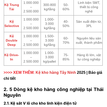
1.000.000
Linh kiện SMT,
Kệ Trung
300-800
50-
–
thiết bị công
Tải
kg/tầng
60%
2.500.000
nghệ
1.000.000
1.000-
Kệ
40-
Sản xuất điện tử,
–
3.000
Selective
50%
3PL
2.500.000
kg/tầng
Kệ
1.000.000
1.500-
60-
Nguyên liệu sản
Double
–
3.000
70%
xuất, thành phẩm
Deep
2.500.000
kg/tầng
1.000.000
1.000-
Kệ Drive-
75-
Hàng lô lớn, vật
–
3.000
In
85%
tư công nghiệp
2.500.000
kg/pallet
>>>> XEM THÊM:
Kệ kho hàng Tây Ninh
2025 | Báo giá
chi tiết
2. 5 Dòng kệ kho hàng công nghiệp tại Thái
Nguyên
2.1. Kệ sắt V lỗ cho kho linh kiện điện tử