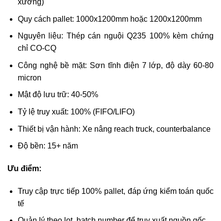
xưởng)
Quy cách pallet: 1000x1200mm hoặc 1200x1200mm
Nguyên liệu: Thép cán nguội Q235 100% kèm chứng
chỉ CO-CQ
Công nghệ bề mặt: Sơn tĩnh điện 7 lớp, độ dày 60-80
micron
Mật độ lưu trữ: 40-50%
Tỷ lệ truy xuất: 100% (FIFO/LIFO)
Thiết bị vận hành: Xe nâng reach truck, counterbalance
Độ bền: 15+ năm
Ưu điểm:
Truy cập trực tiếp 100% pallet, đáp ứng kiểm toán quốc
tế
Quản lý theo lot, batch number để truy xuất nguồn gốc