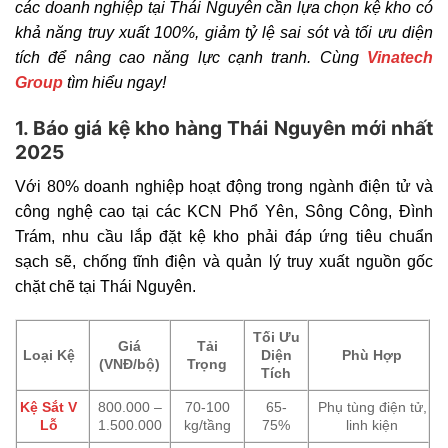
các doanh nghiệp tại Thái Nguyên cần lựa chọn kệ kho có
khả năng truy xuất 100%, giảm tỷ lệ sai sót và tối ưu diện
tích để nâng cao năng lực cạnh tranh. Cùng
Vinatech
Group
tìm hiểu ngay!
1. Báo giá kệ kho hàng Thái Nguyên mới nhất
2025
Với 80% doanh nghiệp hoạt động trong ngành điện tử và
công nghệ cao tại các KCN Phổ Yên, Sông Công, Đình
Trám, nhu cầu lắp đặt kệ kho phải đáp ứng tiêu chuẩn
sạch sẽ, chống tĩnh điện và quản lý truy xuất nguồn gốc
chặt chẽ tại Thái Nguyên.
Tối Ưu
Giá
Tải
Loại Kệ
Diện
Phù Hợp
(VNĐ/bộ)
Trọng
Tích
Kệ Sắt V
800.000 –
70-100
65-
Phụ tùng điện tử,
Lỗ
1.500.000
kg/tầng
75%
linh kiện