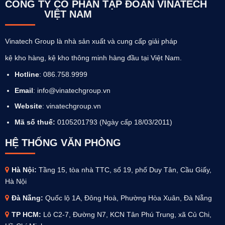
CÔNG TY CỔ PHẦN TẬP ĐOÀN VINATECH
VIỆT NAM
Vinatech Group là nhà sản xuất và cung cấp giải pháp
kệ kho hàng, kệ kho thông minh hàng đầu tại Việt Nam.
Hotline
: 086.758.9999
Email
: info@vinatechgroup.vn
Website
:
vinatechgroup.vn
Mã số thuế:
0105201793 (Ngày cấp 18/03/2011)
HỆ THỐNG VĂN PHÒNG
Hà Nội:
Tầng 15, tòa nhà TTC, số 19, phố Duy Tân, Cầu Giấy,
Hà Nội
Đà Nẵng:
Quốc lộ 1A, Đông Hoà, Phường Hòa Xuân, Đà Nẵng
TP HCM:
Lô C2-7, Đường N7, KCN Tân Phú Trung, xã Củ Chi,