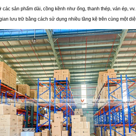
rữ các sản phẩm dài, cồng kềnh như ống, thanh thép, ván ép, vv.
gian lưu trữ bằng cách sử dụng nhiều tầng kệ trên cùng một diện