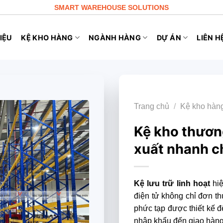
SMART WAREHOUSE SOLUTIONS
IỆU
KỆ KHO HÀNG
NGÀNH HÀNG
DỰ ÁN
LIÊN H
Trang chủ
/
Kệ kho hàn
Kệ kho thương
xuất nhanh 
Kệ lưu trữ linh hoạt
hiệ
điện tử không chỉ đơn th
phức tạp được thiết kế đ
nhập khẩu đến giao hàng