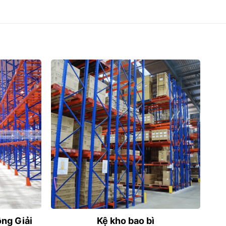
ộng Giải
Kệ kho bao bì
K