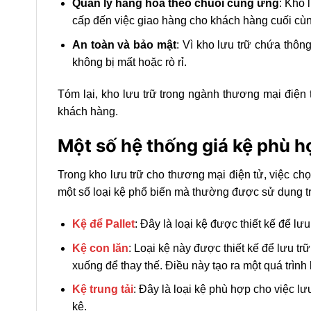
Quản lý hàng hóa theo chuỗi cung ứng
: Kho 
cấp đến việc giao hàng cho khách hàng cuối cùn
An toàn và bảo mật
: Vì kho lưu trữ chứa thôn
không bị mất hoặc rò rỉ.
Tóm lại, kho lưu trữ trong ngành thương mại điện
khách hàng.
Một số hệ thống giá kệ phù h
Trong kho lưu trữ cho thương mại điện tử, việc chọ
một số loại kệ phổ biến mà thường được sử dụng t
Kệ để Pallet
: Đây là loại kệ được thiết kế để l
Kệ con lăn
: Loại kệ này được thiết kế để lưu t
xuống để thay thế. Điều này tạo ra một quá trình 
Kệ trung tải
: Đây là loại kệ phù hợp cho việc l
kệ.