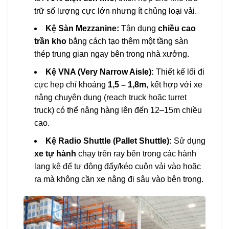
trữ số lượng cực lớn nhưng ít chủng loại vải.
Kệ Sàn Mezzanine:
Tận dụng
chiều cao
trần kho
bằng cách tạo thêm một tầng sàn
thép trung gian ngay bên trong nhà xưởng.
Kệ VNA (Very Narrow Aisle):
Thiết kế lối đi
cực hẹp chỉ khoảng
1,5 – 1,8m
, kết hợp với xe
nâng chuyên dụng (reach truck hoặc turret
truck) có thể nâng hàng lên đến 12–15m chiều
cao.
Kệ Radio Shuttle (Pallet Shuttle):
Sử dụng
xe tự hành
chạy trên ray bên trong các hành
lang kệ để tự động đẩy/kéo cuộn vải vào hoặc
ra mà không cần xe nâng đi sâu vào bên trong.