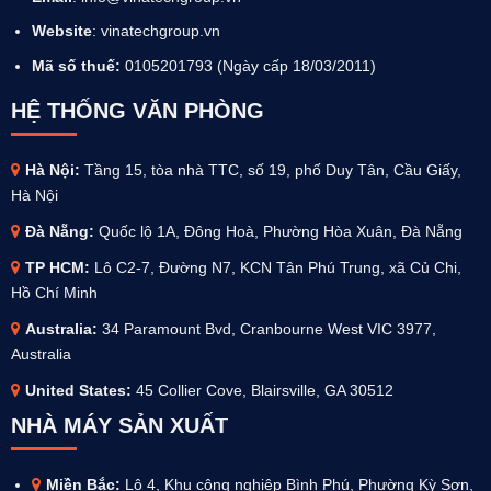
Website
:
vinatechgroup.vn
Mã số thuế:
0105201793 (Ngày cấp 18/03/2011)
HỆ THỐNG VĂN PHÒNG
Hà Nội:
Tầng 15, tòa nhà TTC, số 19, phố Duy Tân, Cầu Giấy,
Hà Nội
Đà Nẵng:
Quốc lộ 1A, Đông Hoà, Phường Hòa Xuân, Đà Nẵng
TP HCM:
Lô C2-7, Đường N7, KCN Tân Phú Trung, xã Củ Chi,
Hồ Chí Minh
Australia
:
34 Paramount Bvd, Cranbourne West VIC 3977,
Australia
United States:
45 Collier Cove, Blairsville, GA 30512
NHÀ MÁY SẢN XUẤT
Miền Bắc:
Lô 4, Khu công nghiệp Bình Phú, Phường Kỳ Sơn,