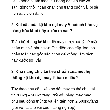
liệu không bị ẩm mốc, hư hỏng do tiếp xúc với
sàn, đồng thời ngăn chặn tình trạng cuộn vải bị đè
nén gây biến dạng.
2. Kết cấu của kệ kho dệt may Vinatech bảo vệ
hàng hóa khỏi trầy xước ra sao?
Toàn bộ khung kệ kho dệt may được xử lý bề mặt
nhẵn mịn và phun sơn tĩnh điện cao cấp, loại bỏ
hoàn toàn các góc sắc nhọn để không làm rách
hay xước sợi vải.
3. Khả năng chịu tải tiêu chuẩn của một hệ
thống kệ kho dệt may là bao nhiêu?
Tùy theo nhu cầu, kệ kho dệt may có thể chịu tải
từ 200kg – 500kg/tầng (đối với hàng may mặc,
phụ liệu đóng thùng) và lên đến hơn 2.500kg/tầng
(đối với các lô vải cuộn công nghiệp).