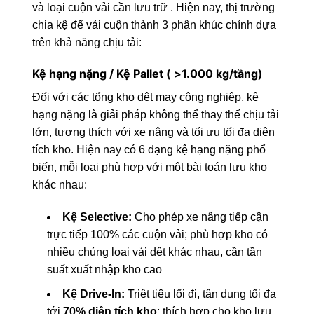
và loại cuộn vải cần lưu trữ . Hiện nay, thị trường
chia kệ để vải cuộn thành 3 phân khúc chính dựa
trên khả năng chịu tải:
Kệ hạng nặng / Kệ Pallet ( >1.000 kg/tầng)
Đối với các tổng kho dệt may công nghiệp, kệ
hạng nặng là giải pháp không thể thay thế chịu tải
lớn, tương thích với xe nâng và tối ưu tối đa diện
tích kho. Hiện nay có 6 dạng kệ hạng nặng phổ
biến, mỗi loại phù hợp với một bài toán lưu kho
khác nhau:
Kệ Selective:
Cho phép xe nâng tiếp cận
trực tiếp 100% các cuộn vải; phù hợp kho có
nhiều chủng loại vải dệt khác nhau, cần tần
suất xuất nhập kho cao
Kệ Drive-In:
Triệt tiêu lối đi, tận dụng tối đa
tới
70% diện tích kho
; thích hợp cho kho lưu