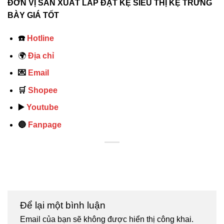
ĐƠN VỊ SẢN XUẤT LẮP ĐẶT KỆ SIÊU THỊ KỆ TRƯNG
BÀY GIÁ TỐT
☎️
Hotline
🌍
Địa chỉ
💌
Email
🛒
Shopee
▶️
Youtube
🔵
Fanpage
Để lại một bình luận
Email của bạn sẽ không được hiển thị công khai.