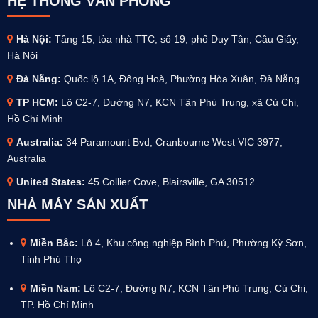
HỆ THỐNG VĂN PHÒNG
Hà Nội:
Tầng 15, tòa nhà TTC, số 19, phố Duy Tân, Cầu Giấy,
Hà Nội
Đà Nẵng:
Quốc lộ 1A, Đông Hoà, Phường Hòa Xuân, Đà Nẵng
TP HCM:
Lô C2-7, Đường N7, KCN Tân Phú Trung, xã Củ Chi,
Hồ Chí Minh
Australia
:
34 Paramount Bvd, Cranbourne West VIC 3977,
Australia
United States:
45 Collier Cove, Blairsville, GA 30512
NHÀ MÁY SẢN XUẤT
Miền Bắc:
Lô 4, Khu công nghiệp Bình Phú, Phường Kỳ Sơn,
Tỉnh Phú Thọ
Miền Nam:
Lô C2-7, Đường N7, KCN Tân Phú Trung, Củ Chi,
TP. Hồ Chí Minh