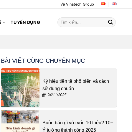
Về Vinatech Group
Tìm
Ệ
TUYỂN DỤNG
kiếm:
BÀI VIẾT CÙNG CHUYÊN MỤC
Ký hiệu tiền tệ phổ biến và cách
sử dụng chuẩn
24/11/2025
Buôn bán gì với vốn 10 triệu? 10+
Ý tưởng thành công 2025