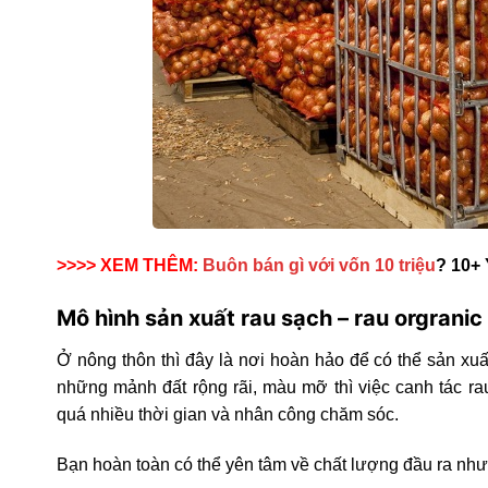
>>>> XEM THÊM:
Buôn bán gì với vốn 10 triệu
? 10+ 
Mô hình sản xuất rau sạch – rau orgranic
Ở nông thôn thì đây là nơi hoàn hảo để có thể sản xu
những mảnh đất rộng rãi, màu mỡ thì việc canh tác r
quá nhiều thời gian và nhân công chăm sóc.
Bạn hoàn toàn có thể yên tâm về chất lượng đầu ra như s