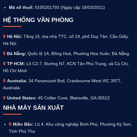
Mã số thuế:
0105201793 (Ngày cấp 18/03/2011)
HỆ THỐNG VĂN PHÒNG
Hà Nội:
Tầng 15, tòa nhà TTC, số 19, phố Duy Tân, Cầu Giấy,
Hà Nội
Đà Nẵng:
Quốc lộ 1A, Đông Hoà, Phường Hòa Xuân, Đà Nẵng
TP HCM:
Lô C2-7, Đường N7, KCN Tân Phú Trung, xã Củ Chi,
Hồ Chí Minh
Australia
:
34 Paramount Bvd, Cranbourne West VIC 3977,
Australia
United States:
45 Collier Cove, Blairsville, GA 30512
NHÀ MÁY SẢN XUẤT
Miền Bắc:
Lô 4, Khu công nghiệp Bình Phú, Phường Kỳ Sơn,
Tỉnh Phú Thọ