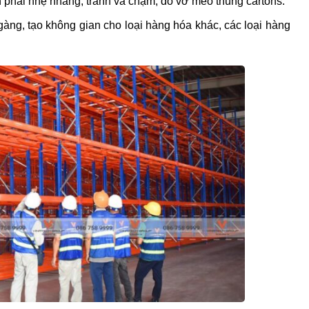
n phải nhẹ nhàng, tránh va chạm, đổ vỡ méo thùng cartons.
àng, tạo không gian cho loại hàng hóa khác, các loại hàng