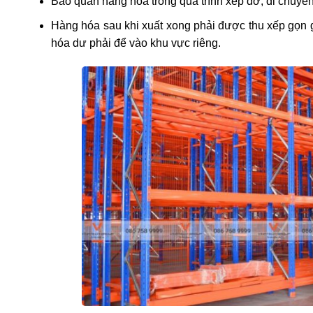
Bảo quản hàng hóa trong quá trình xếp dỡ, di chuyể
Hàng hóa sau khi xuất xong phải được thu xếp gọn g
hóa dư phải để vào khu vực riêng.