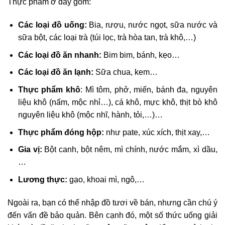
Thực phẩm ở đây gồm:
Các loại đồ uống:
Bia, rượu, nước ngọt, sữa nước và
sữa bột, các loại trà (túi lọc, trà hòa tan, trà khô,…)
Các loại đồ ăn nhanh:
Bim bim, bánh, kẹo…
Các loại đồ ăn lạnh:
Sữa chua, kem…
Thực phẩm khô
: Mì tôm, phở, miến, bánh đa, nguyên
liệu khô (nấm, mộc nhỉ…), cá khô, mực khô, thịt bò khô
nguyên liệu khô (mộc nhĩ, hành, tỏi,…)…
Thực phẩm đóng hộp:
như pate, xúc xích, thịt xay,…
Gia vị:
Bột canh, bột nêm, mì chính, nước mắm, xì dầu,
…
Lương thực:
gạo, khoai mì, ngô,…
Ngoài ra, bạn có thể nhập đồ tươi về bán, nhưng cần chú ý
đến vấn đề bảo quản. Bên cạnh đó, một số thức uống giải