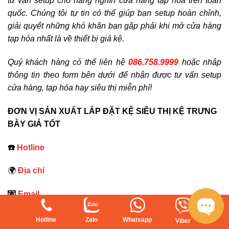
tư vấn setup cho hàng nghìn cửa hàng tạp hóa trên toàn
quốc. Chúng tôi tự tin có thể giúp bạn setup hoàn chỉnh,
giải quyết những khó khăn bạn gặp phải khi mở cửa hàng
tạp hóa nhất là về thiết bị giá kệ.
Quý khách hàng có thể liên hệ
086.758.9999
hoặc nhập
thông tin theo form bên dưới để nhận được tư vấn setup
cửa hàng, tạp hóa hay siêu thị miễn phí!
ĐƠN VỊ SẢN XUẤT LẮP ĐẶT KỆ SIÊU THỊ KỆ TRƯNG
BÀY GIÁ TỐT
☎️
Hotline
🌍
Địa chỉ
💌
Email
🛒
Shopee
Hotline
Zalo
Whatsapp
Viber