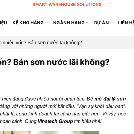
SMART WAREHOUSE SOLUTIONS
IỆU
KỆ KHO HÀNG
NGÀNH HÀNG
DỰ ÁN
LIÊN H
o nhiêu vốn? Bán sơn nước lãi không?
ốn? Bán sơn nước lãi không?
nh hiện đang được nhiều người quan tâm. Để
mở đại lý sơn
àng với những người mới bắt đầu. “Vạn sự khởi đầu nan”,
hất là trong kinh doanh lại càng nan giải hơn. Vì vậy, học
i hoàn cảnh. Cùng
Vinatech Group
tìm hiểu nhé!