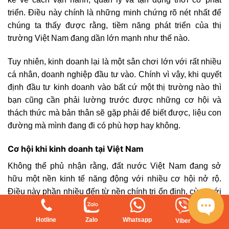
triển. Điều này chính là những minh chứng rõ nét nhất để
chúng ta thấy được rằng, tiềm năng phát triển của thị
trường Việt Nam đang dần lớn mạnh như thế nào.
Tuy nhiên, kinh doanh lại là một sân chơi lớn với rất nhiều
cá nhân, doanh nghiệp đầu tư vào. Chính vì vậy, khi quyết
định đầu tư kinh doanh vào bất cứ một thị trường nào thì
bạn cũng cần phải lường trước được những cơ hội và
thách thức mà bản thân sẽ gặp phải để biết được, liệu con
đường mà mình đang đi có phù hợp hay không.
Cơ hội khi kinh doanh tại Việt Nam
Không thể phủ nhận rằng, đất nước Việt Nam đang sở
hữu một nền kinh tế năng động với nhiều cơ hội nở rộ.
Điều này phần nhiều đến từ nền chính trị ổn định, cùng với
sự cân bằng quyền sở hữu của Nhà nước và tư nhân đã
tạo động lực thúc đẩy nền kinh tế trong nước không ngừng
Hotline
Zalo
Whatsapp
Viber