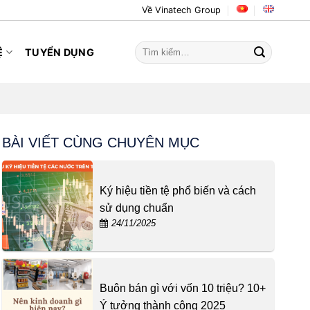
Về Vinatech Group
Tìm
Ệ
TUYỂN DỤNG
kiếm:
BÀI VIẾT CÙNG CHUYÊN MỤC
Ký hiệu tiền tệ phổ biến và cách
sử dụng chuẩn
24/11/2025
Buôn bán gì với vốn 10 triệu? 10+
Ý tưởng thành công 2025