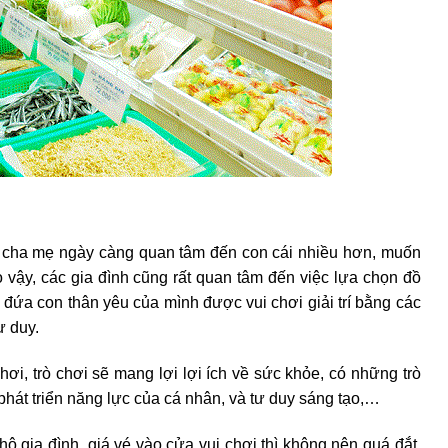
ển, cha mẹ ngày càng quan tâm đến con cái nhiều hơn, muốn
Do vậy, các gia đình cũng rất quan tâm đến việc lựa chọn đồ
 đứa con thân yêu của mình được vui chơi giải trí bằng các
ư duy.
hơi, trò chơi sẽ mang lợi lợi ích về sức khỏe, có những trò
 phát triển năng lực của cá nhân, và tư duy sáng tạo,…
hộ gia đình, giá vé vào cửa vui chơi thì không nên quá đắt,