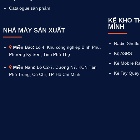
Catalogue sản phẩm
KỆ KHO 
MINH
NHÀ MÁY SẢN XUẤT
Radio Shutle
Miền Bắc:
Lô 4, Khu công nghiệp Bình Phú,
Kệ ASRS
Phường Kỳ Sơn, Tỉnh Phú Thọ
Kệ Mobile R
Miền Nam:
Lô C2-7, Đường N7, KCN Tân
Kệ Tay Quay
Phú Trung, Củ Chi, TP. Hồ Chí Minh