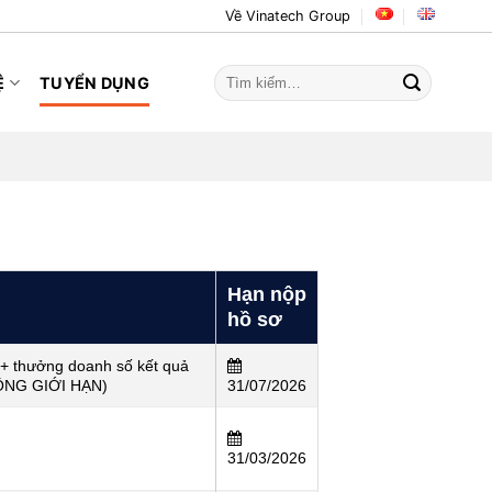
Về Vinatech Group
Tìm
Ệ
TUYỂN DỤNG
kiếm:
Hạn nộp
hồ sơ
 + thưởng doanh số kết quả
ÔNG GIỚI HẠN)
31/07/2026
31/03/2026