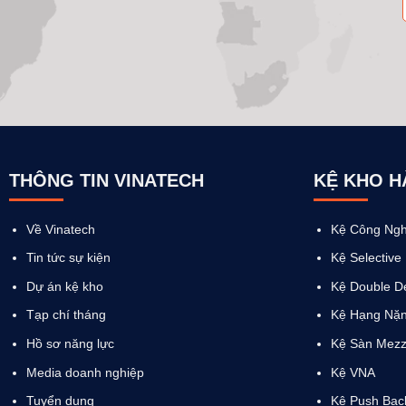
THÔNG TIN VINATECH
KỆ KHO 
Về Vinatech
Kệ Công Ngh
Tin tức sự kiện
Kệ Selective
Dự án kệ kho
Kệ Double D
Tạp chí tháng
Kệ Hạng Nặ
Hồ sơ năng lực
Kệ Sàn Mezz
Media doanh nghiệp
Kệ VNA
Tuyển dụng
Kệ Push Bac