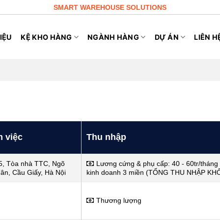
SMART WAREHOUSE SOLUTIONS
IỆU
KỆ KHO HÀNG
NGÀNH HÀNG
DỰ ÁN
LIÊN H
m việc
Thu nhập
5, Tòa nhà TTC, Ngõ
Lương cứng & phụ cấp: 40 - 60tr/tháng
ân, Cầu Giấy, Hà Nội
kinh doanh 3 miền (TỔNG THU NHẬP KH
Thương lượng