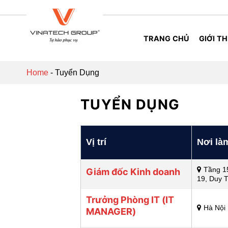
Skip
to
content
TRANG CHỦ
GIỚI TH
Home
-
Tuyển Dụng
TUYỂN DỤNG
Vị trí
Nơi là
Tầng 1
Giám đốc Kinh doanh
19, Duy T
Trưởng Phòng IT (IT
Hà Nội
MANAGER)