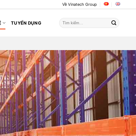
Về Vinatech Group
Tìm
Ệ
TUYỂN DỤNG
kiếm: