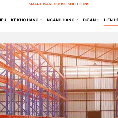
SMART WAREHOUSE SOLUTIONS
IỆU
KỆ KHO HÀNG
NGÀNH HÀNG
DỰ ÁN
LIÊN H