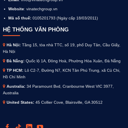
Website
:
vinatechgroup.vn
Mã số thuế:
0105201793 (Ngày cấp 18/03/2011)
HỆ THỐNG VĂN PHÒNG
Hà Nội:
Tầng 15, tòa nhà TTC, số 19, phố Duy Tân, Cầu Giấy,
Hà Nội
Đà Nẵng:
Quốc lộ 1A, Đông Hoà, Phường Hòa Xuân, Đà Nẵng
TP HCM:
Lô C2-7, Đường N7, KCN Tân Phú Trung, xã Củ Chi,
Hồ Chí Minh
Australia
:
34 Paramount Bvd, Cranbourne West VIC 3977,
Australia
United States:
45 Collier Cove, Blairsville, GA 30512