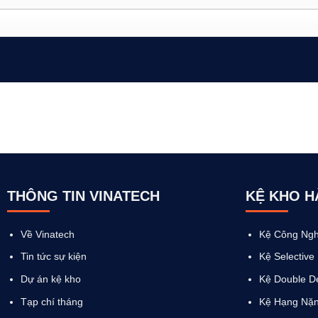
THÔNG TIN VINATECH
KỆ KHO 
Về Vinatech
Kệ Công Ngh
Tin tức sự kiện
Kệ Selective
Dự án kệ kho
Kệ Double D
Tạp chí tháng
Kệ Hạng Nặ