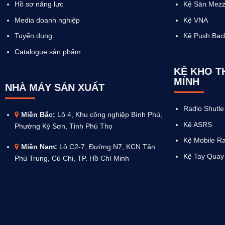
Hồ sơ năng lực
Kệ Sàn Mezz
Media doanh nghiệp
Kệ VNA
Tuyển dụng
Kệ Push Bac
Catalogue sản phẩm
KỆ KHO 
MINH
NHÀ MÁY SẢN XUẤT
Radio Shutle
Miền Bắc:
Lô 4, Khu công nghiệp Bình Phú,
Kệ ASRS
Phường Kỳ Sơn, Tỉnh Phú Thọ
Kệ Mobile R
Miền Nam:
Lô C2-7, Đường N7, KCN Tân
Kệ Tay Quay
Phú Trung, Củ Chi, TP. Hồ Chí Minh