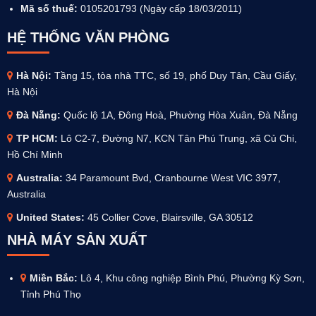
Mã số thuế:
0105201793 (Ngày cấp 18/03/2011)
HỆ THỐNG VĂN PHÒNG
Hà Nội:
Tầng 15, tòa nhà TTC, số 19, phố Duy Tân, Cầu Giấy,
Hà Nội
Đà Nẵng:
Quốc lộ 1A, Đông Hoà, Phường Hòa Xuân, Đà Nẵng
TP HCM:
Lô C2-7, Đường N7, KCN Tân Phú Trung, xã Củ Chi,
Hồ Chí Minh
Australia
:
34 Paramount Bvd, Cranbourne West VIC 3977,
Australia
United States:
45 Collier Cove, Blairsville, GA 30512
NHÀ MÁY SẢN XUẤT
Miền Bắc:
Lô 4, Khu công nghiệp Bình Phú, Phường Kỳ Sơn,
Tỉnh Phú Thọ