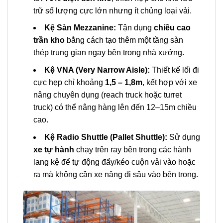
trữ số lượng cực lớn nhưng ít chủng loại vải.
Kệ Sàn Mezzanine:
Tận dụng
chiều cao
trần kho
bằng cách tạo thêm một tầng sàn
thép trung gian ngay bên trong nhà xưởng.
Kệ VNA (Very Narrow Aisle):
Thiết kế lối đi
cực hẹp chỉ khoảng
1,5 – 1,8m
, kết hợp với xe
nâng chuyên dụng (reach truck hoặc turret
truck) có thể nâng hàng lên đến 12–15m chiều
cao.
Kệ Radio Shuttle (Pallet Shuttle):
Sử dụng
xe tự hành
chạy trên ray bên trong các hành
lang kệ để tự động đẩy/kéo cuộn vải vào hoặc
ra mà không cần xe nâng đi sâu vào bên trong.