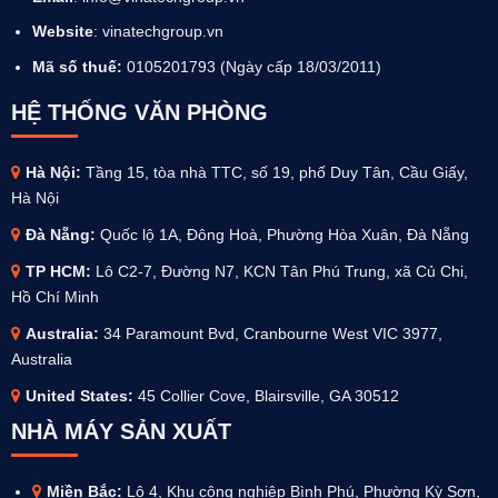
Website
:
vinatechgroup.vn
Mã số thuế:
0105201793 (Ngày cấp 18/03/2011)
HỆ THỐNG VĂN PHÒNG
Hà Nội:
Tầng 15, tòa nhà TTC, số 19, phố Duy Tân, Cầu Giấy,
Hà Nội
Đà Nẵng:
Quốc lộ 1A, Đông Hoà, Phường Hòa Xuân, Đà Nẵng
TP HCM:
Lô C2-7, Đường N7, KCN Tân Phú Trung, xã Củ Chi,
Hồ Chí Minh
Australia
:
34 Paramount Bvd, Cranbourne West VIC 3977,
Australia
United States:
45 Collier Cove, Blairsville, GA 30512
NHÀ MÁY SẢN XUẤT
Miền Bắc:
Lô 4, Khu công nghiệp Bình Phú, Phường Kỳ Sơn,