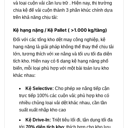
và loại cuộn vải cần lưu trữ . Hiện nay, thị trường
chia kệ để vải cuộn thành 3 phân khúc chính dựa
trên khả năng chịu tải:
Kệ hạng nặng / Kệ Pallet ( >1.000 kg/tầng)
Đối với các tổng kho dệt may công nghiệp, kệ
hạng nặng là giải pháp không thể thay thế chịu tải
lớn, tương thích với xe nâng và tối ưu tối đa diện
tích kho. Hiện nay có 6 dạng kệ hạng nặng phổ
biến, mỗi loại phù hợp với một bài toán lưu kho
khác nhau:
Kệ Selective:
Cho phép xe nâng tiếp cận
trực tiếp 100% các cuộn vải; phù hợp kho có
nhiều chủng loại vải dệt khác nhau, cần tần
suất xuất nhập kho cao
Kệ Drive-In:
Triệt tiêu lối đi, tận dụng tối đa
tới
70% diện tích kho
; thích hợp cho kho lưu