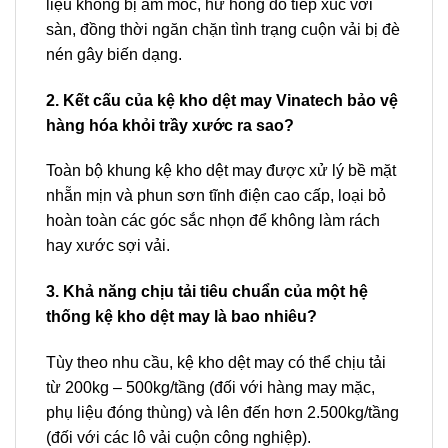
liệu không bị ẩm mốc, hư hỏng do tiếp xúc với
sàn, đồng thời ngăn chặn tình trạng cuộn vải bị đè
nén gây biến dạng.
2. Kết cấu của kệ kho dệt may Vinatech bảo vệ
hàng hóa khỏi trầy xước ra sao?
Toàn bộ khung kệ kho dệt may được xử lý bề mặt
nhẵn mịn và phun sơn tĩnh điện cao cấp, loại bỏ
hoàn toàn các góc sắc nhọn để không làm rách
hay xước sợi vải.
3. Khả năng chịu tải tiêu chuẩn của một hệ
thống kệ kho dệt may là bao nhiêu?
Tùy theo nhu cầu, kệ kho dệt may có thể chịu tải
từ 200kg – 500kg/tầng (đối với hàng may mặc,
phụ liệu đóng thùng) và lên đến hơn 2.500kg/tầng
(đối với các lô vải cuộn công nghiệp).