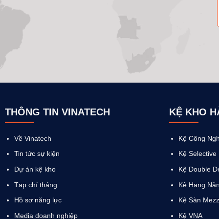
THÔNG TIN VINATECH
KỆ KHO 
Về Vinatech
Kệ Công Ngh
Tin tức sự kiện
Kệ Selective
Dự án kệ kho
Kệ Double D
Tạp chí tháng
Kệ Hạng Nặ
Hồ sơ năng lực
Kệ Sàn Mezz
Media doanh nghiệp
Kệ VNA