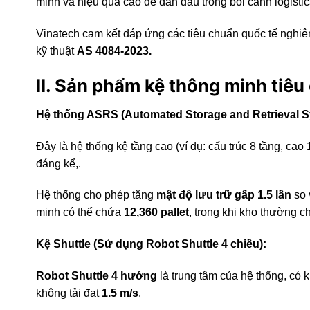
minh và hiệu quả cao để dẫn đầu trong bối cảnh logisti
Vinatech cam kết đáp ứng các tiêu chuẩn quốc tế nghi
kỹ thuật
AS 4084-2023.
II. Sản phẩm kệ thông minh tiêu
Hệ thống ASRS (Automated Storage and Retrieval 
Đây là hệ thống kệ tầng cao (ví dụ: cấu trúc 8 tầng, ca
đáng kể,.
Hệ thống cho phép tăng
mật độ lưu trữ gấp 1.5 lần
so 
minh có thể chứa
12,360 pallet
, trong khi kho thường c
Kệ Shuttle (Sử dụng Robot Shuttle 4 chiều):
Robot Shuttle 4 hướng
là trung tâm của hệ thống, có 
không tải đạt
1.5 m/s
.