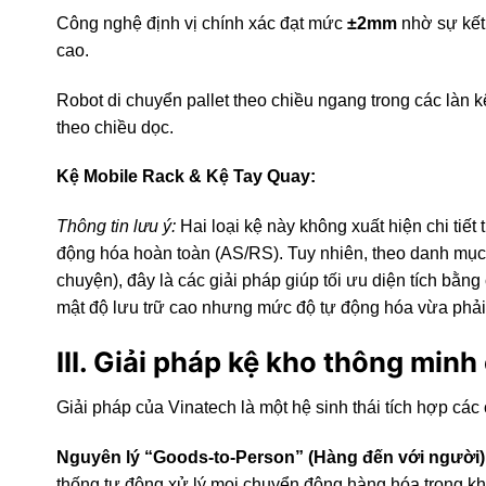
Công nghệ định vị chính xác đạt mức
±2mm
nhờ sự kết
cao.
Robot di chuyển pallet theo chiều ngang trong các làn 
theo chiều dọc.
Kệ Mobile Rack & Kệ Tay Quay:
Thông tin lưu ý:
Hai loại kệ này không xuất hiện chi tiết 
động hóa hoàn toàn (AS/RS). Tuy nhiên, theo danh mục 
chuyện), đây là các giải pháp giúp tối ưu diện tích bằng
mật độ lưu trữ cao nhưng mức độ tự động hóa vừa phải
III. Giải pháp kệ kho thông min
Giải pháp của Vinatech là một hệ sinh thái tích hợp c
Nguyên lý “Goods-to-Person” (Hàng đến với người)
thống tự động xử lý mọi chuyển động hàng hóa trong kh