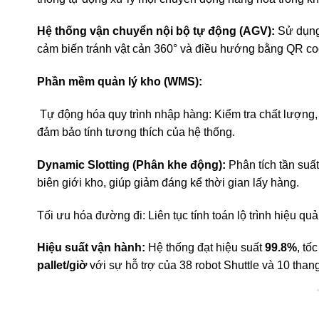
Hệ thống vận chuyển nội bộ tự động (AGV):
Sử dụng
cảm biến tránh vật cản 360° và điều hướng bằng QR cod
Phần mềm quản lý kho (WMS):
Tự động hóa quy trình nhập hàng: Kiểm tra chất lượng
đảm bảo tính tương thích của hệ thống.
Dynamic Slotting (Phân khe động):
Phân tích tần suấ
biên giới kho, giúp giảm đáng kể thời gian lấy hàng.
Tối ưu hóa đường đi: Liên tục tính toán lộ trình hiệu qu
Hiệu suất vận hành:
Hệ thống đạt hiệu suất
99.8%
, tố
pallet/giờ
với sự hỗ trợ của 38 robot Shuttle và 10 than