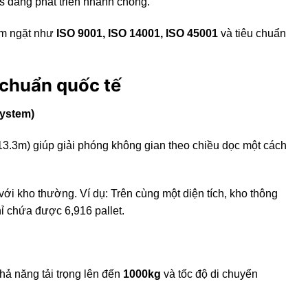
cs đang phát triển nhanh chóng.
êm ngặt như
ISO 9001, ISO 14001, ISO 45001
và tiêu chuẩn
 chuẩn quốc tế
System)
o 13.3m) giúp giải phóng không gian theo chiều dọc một cách
với kho thường. Ví dụ: Trên cùng một diện tích, kho thông
hỉ chứa được 6,916 pallet.
khả năng tải trọng lên đến
1000kg
và tốc độ di chuyển