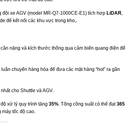
 đội xe AGV (model MR-Q7-1000CE-E1) tích hợp
LiDAR
,
e để kết nối các khu vực trong kho,.
, cân nặng và kích thước thông qua cảm biến quang điện để
t luân chuyển hàng hóa để đưa các mặt hàng “hot” ra gần
ả nhất cho Shuttle và AGV.
c độ xử lý quy trình tăng
35%
. Tổng công suất có thể đạt
365
g máy tốc độ cao.