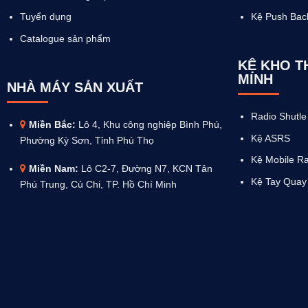
Tuyển dụng
Kệ Push Bac
Catalogue sản phẩm
KỆ KHO 
MINH
NHÀ MÁY SẢN XUẤT
Radio Shutle
Miền Bắc:
Lô 4, Khu công nghiệp Bình Phú,
Kệ ASRS
Phường Kỳ Sơn, Tỉnh Phú Thọ
Kệ Mobile R
Miền Nam:
Lô C2-7, Đường N7, KCN Tân
Kệ Tay Quay
Phú Trung, Củ Chi, TP. Hồ Chí Minh