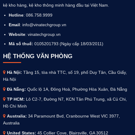
kệ kho hàng, kệ kho thông minh hàng đầu tại Việt Nam.
Hotline
: 086.758.9999
Email
: info@vinatechgroup.vn
Website
:
vinatechgroup.vn
Mã số thuế:
0105201793 (Ngày cấp 18/03/2011)
HỆ THỐNG VĂN PHÒNG
Hà Nội:
Tầng 15, tòa nhà TTC, số 19, phố Duy Tân, Cầu Giấy,
Hà Nội
Đà Nẵng:
Quốc lộ 1A, Đông Hoà, Phường Hòa Xuân, Đà Nẵng
TP HCM:
Lô C2-7, Đường N7, KCN Tân Phú Trung, xã Củ Chi,
Hồ Chí Minh
Australia
:
34 Paramount Bvd, Cranbourne West VIC 3977,
Australia
United States:
45 Collier Cove, Blairsville, GA 30512