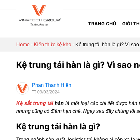
Skip
to
content
TRANG CHỦ
GIỚI TH
Home
-
Kiến thức kệ kho
-
Kệ trung tải hàn là gì? Vì sa
Kệ trung tải hàn là gì? Vì sao 
Phan Thanh Hiền
09/03/2024
Kệ sắt trung tải
hàn
là một loại các chi tiết được hà
nhưng cũng có điểm hạn chế. Ngay sau đây chúng tôi sẽ 
Kệ trung tải hàn là gì?
Trong ngành sản xuất, logistics thì không ai còn xa lạ v