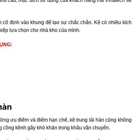
hu cầu, mục đích sử dụng của khách hàng mà Vinatech sẽ
n cố định vào khung để tạo sự chắc chắn. Kệ có nhiều kích
hiệp lựa chọn cho nhà kho của mình.
DỤNG:
 hàn
ững ưu điểm và điểm hạn chế, kệ trung tải hàn cũng không
ng cồng kềnh gây khó khăn trong khâu vận chuyển.