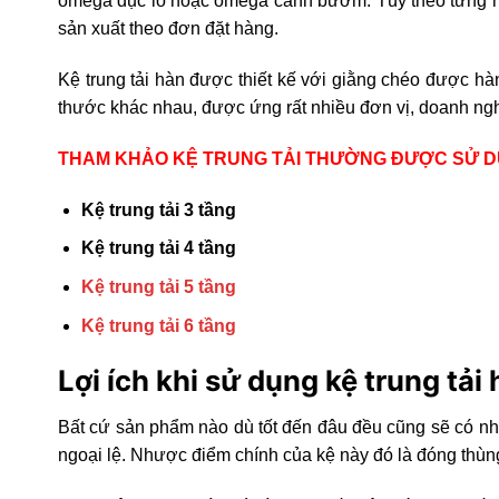
omega đục lỗ hoặc omega cánh bướm. Tùy theo từng n
sản xuất theo đơn đặt hàng.
Kệ trung tải hàn được thiết kế với giằng chéo được hà
thước khác nhau, được ứng rất nhiều đơn vị, doanh ng
THAM KHẢO KỆ TRUNG TẢI THƯỜNG ĐƯỢC SỬ 
Kệ trung tải 3 tầng
Kệ trung tải 4 tầng
Kệ trung tải 5 tầng
Kệ trung tải 6 tầng
Lợi ích khi sử dụng kệ trung tải
Bất cứ sản phẩm nào dù tốt đến đâu đều cũng sẽ có nh
ngoại lệ. Nhược điểm chính của kệ này đó là đóng thù