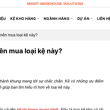
SMART WAREHOUSE SOLUTIONS
IỆU
KỆ KHO HÀNG
NGÀNH HÀNG
DỰ ÁN
LIÊN H
o nên mua loại kệ này?
nên mua loại kệ này?
n thành khung mang tới sự chắc chắn. Kệ có những ưu điểm
giúp bạn tìm hiểu rõ hơn về loại kệ này.
ới cái tên
kệ tải trọng trung bình
.
Đây là loại kệ kho có tải