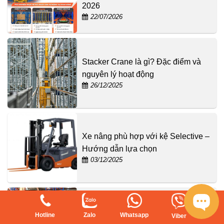
2026
22/07/2026
Stacker Crane là gì? Đặc điểm và
nguyên lý hoạt động
26/12/2025
Xe nâng phù hợp với kệ Selective –
Hướng dẫn lựa chọn
03/12/2025
6+ Kinh nghiệm chọn mua kệ hạng
Hotline
Zalo
Whatsapp
Viber
nặng uy tín giá tốt