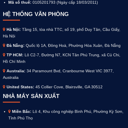
Mã số thuế:
0105201793 (Ngày cấp 18/03/2011)
HỆ THỐNG VĂN PHÒNG
Hà Nội:
Tầng 15, tòa nhà TTC, số 19, phố Duy Tân, Cầu Giấy,
Hà Nội
Đà Nẵng:
Quốc lộ 1A, Đông Hoà, Phường Hòa Xuân, Đà Nẵng
TP HCM:
Lô C2-7, Đường N7, KCN Tân Phú Trung, xã Củ Chi,
Hồ Chí Minh
Australia
:
34 Paramount Bvd, Cranbourne West VIC 3977,
Australia
United States:
45 Collier Cove, Blairsville, GA 30512
NHÀ MÁY SẢN XUẤT
Miền Bắc:
Lô 4, Khu công nghiệp Bình Phú, Phường Kỳ Sơn,
Tỉnh Phú Thọ