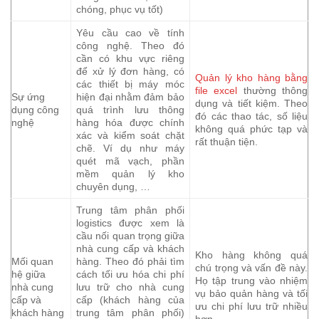
chóng, phục vụ tốt)
Yêu cầu cao về tính
công nghệ. Theo đó
cần có khu vực riêng
để xử lý đơn hàng, có
Quản lý kho hàng bằng
các thiết bị máy móc
file excel
thường thông
Sự ứng
hiện đại nhằm đảm bảo
dụng và tiết kiệm. Theo
dụng công
quá trình lưu thông
đó các thao tác, số liệu
nghệ
hàng hóa được chính
không quá phức tạp và
xác và kiểm soát chặt
rất thuận tiện.
chẽ. Ví dụ như máy
quét mã vạch, phần
mềm quản lý kho
chuyên dụng, …
Trung tâm phân phối
logistics được xem là
cầu nối quan trọng giữa
nhà cung cấp và khách
Kho hàng không quá
Mối quan
hàng. Theo đó phải tìm
chú trọng và vấn đề này.
hệ giữa
cách tối ưu hóa chi phí
Họ tập trung vào nhiệm
nhà cung
lưu trữ cho nhà cung
vụ bảo quản hàng và tối
cấp và
cấp (khách hàng của
ưu chi phí lưu trữ nhiều
khách hàng
trung tâm phân phối)