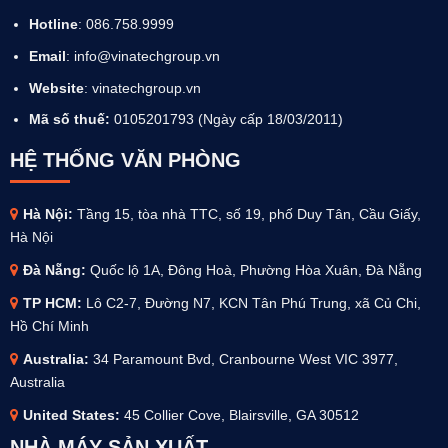
Hotline
: 086.758.9999
Email
: info@vinatechgroup.vn
Website
:
vinatechgroup.vn
Mã số thuế:
0105201793 (Ngày cấp 18/03/2011)
HỆ THỐNG VĂN PHÒNG
Hà Nội:
Tầng 15, tòa nhà TTC, số 19, phố Duy Tân, Cầu Giấy,
Hà Nội
Đà Nẵng:
Quốc lộ 1A, Đông Hoà, Phường Hòa Xuân, Đà Nẵng
TP HCM:
Lô C2-7, Đường N7, KCN Tân Phú Trung, xã Củ Chi,
Hồ Chí Minh
Australia
:
34 Paramount Bvd, Cranbourne West VIC 3977,
Australia
United States:
45 Collier Cove, Blairsville, GA 30512
NHÀ MÁY SẢN XUẤT