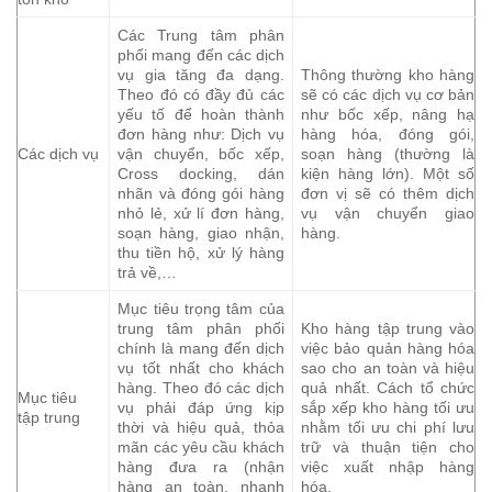
Các Trung tâm phân
phối mang đến các dịch
vụ gia tăng đa dạng.
Thông thường kho hàng
Theo đó có đầy đủ các
sẽ có các dịch vụ cơ bản
yếu tố để hoàn thành
như bốc xếp, nâng hạ
đơn hàng như: Dịch vụ
hàng hóa, đóng gói,
Các dịch vụ
vận chuyển, bốc xếp,
soạn hàng (thường là
Cross docking, dán
kiện hàng lớn). Một số
nhãn và đóng gói hàng
đơn vị sẽ có thêm dịch
nhỏ lẻ, xử lí đơn hàng,
vụ vận chuyển giao
soạn hàng, giao nhận,
hàng.
thu tiền hộ, xử lý hàng
trả về,…
Mục tiêu trọng tâm của
trung tâm phân phối
Kho hàng tập trung vào
chính là mang đến dịch
việc bảo quản hàng hóa
vụ tốt nhất cho khách
sao cho an toàn và hiệu
hàng. Theo đó các dịch
quả nhất. Cách tổ chức
Mục tiêu
vụ phải đáp ứng kịp
sắp xếp kho hàng tối ưu
tập trung
thời và hiệu quả, thỏa
nhằm tối ưu chi phí lưu
mãn các yêu cầu khách
trữ và thuận tiện cho
hàng đưa ra (nhận
việc xuất nhập hàng
hàng an toàn, nhanh
hóa.