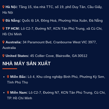
Hà Nội:
Tầng 15, tòa nhà TTC, số 19, phố Duy Tân, Cầu Giấy,
Hà Nội
Đà Nẵng:
Quốc lộ 1A, Đông Hoà, Phường Hòa Xuân, Đà Nẵng
TP HCM:
Lô C2-7, Đường N7, KCN Tân Phú Trung, xã Củ Chi,
Hồ Chí Minh
Australia
:
34 Paramount Bvd, Cranbourne West VIC 3977,
Australia
United States:
45 Collier Cove, Blairsville, GA 30512
NHÀ MÁY SẢN XUẤT
Miền Bắc:
Lô 4, Khu công nghiệp Bình Phú, Phường Kỳ Sơn,
Tỉnh Phú Thọ
Miền Nam:
Lô C2-7, Đường N7, KCN Tân Phú Trung, Củ Chi,
TP. Hồ Chí Minh